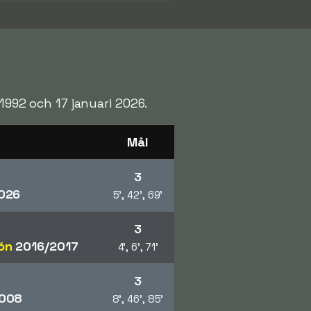
1992 och 17 januari 2026.
Mål
3
026
5', 42', 69'
3
ón
2016/2017
4', 6', 71'
3
008
8', 46', 85'