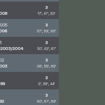
3
008
17', 47', 52'
2005
3
006
57', 59', 83'
3
3
2003/2004
30', 62', 67'
02
3
003
26', 55', 69'
3
999
2', 38', 44'
3
92
60', 67', 89'