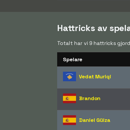
Hattricks av spel
Totalt har vi 9 hattricks gjo
Spelare
Vedat Muriqi
Brandon
Daniel Güiza