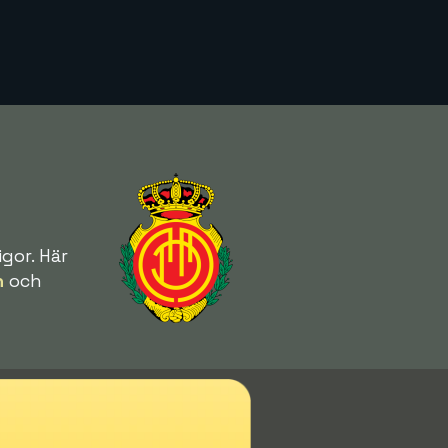
gor. Här
n
och