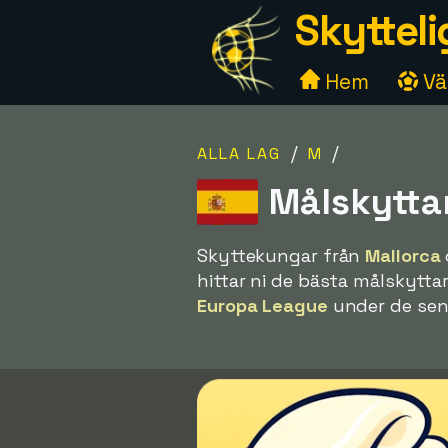
Skytteli
Hem
Väl
/
/
ALLA LAG
M
Målskytta
Skyttekungar från
Mallorca
hittar ni de bästa målskytta
Europa League
under de sen