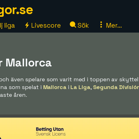
gor.se
j liga
Livescore
Sök
Mer...
r Mallorca
och även spelare som varit med i toppen av skytteli
rna som spelat i
Mallorca
i
La Liga
,
Segunda Divisió
aste åren.