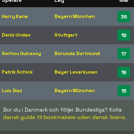
Harry Kane
Bayern München
36
Deniz Undav
Stuttgart
19
Serhou Guirassy
Borussia Dortmund
17
Patrik Schick
Bayer Leverkusen
16
Luis Díaz
Bayern München
15
Bor du i Danmark och följer Bundesliga? Kolla
dansk guide til bookmakere uden dansk licens
.