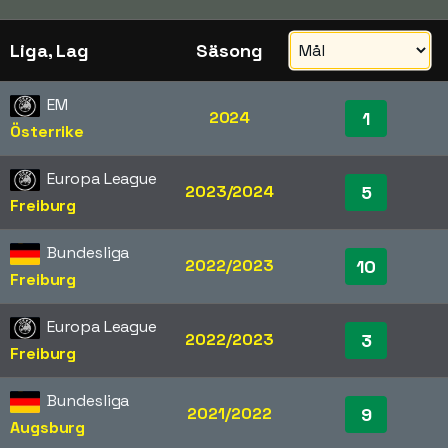
Liga, Lag
Säsong
EM
2024
1
Österrike
Europa League
2023/2024
5
Freiburg
Bundesliga
2022/2023
10
Freiburg
Europa League
2022/2023
3
Freiburg
Bundesliga
2021/2022
9
Augsburg