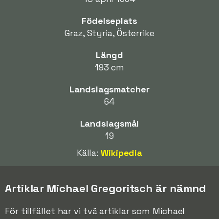
Födelseplats
Graz, Styria, Österrike
Längd
193 cm
Landslagsmatcher
64
Landslagsmål
19
Källa:
Wikipedia
Artiklar Michael Gregoritsch är nämnd
För tillfället har vi två artiklar som Michael