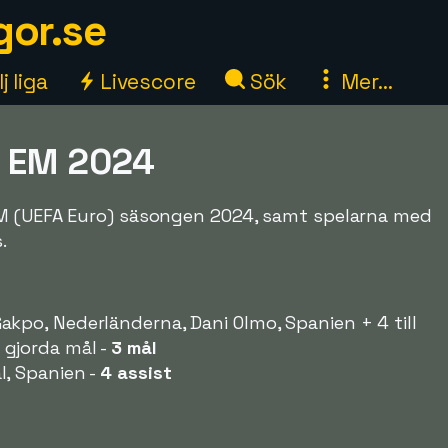
gor.se
j liga
Livescore
Sök
Mer...
a EM 2024
EM (UEFA Euro) säsongen 2024, samt spelarna med
.
kpo, Nederländerna, Dani Olmo, Spanien + 4 till
gjorda mål -
3 mål
, Spanien -
4 assist