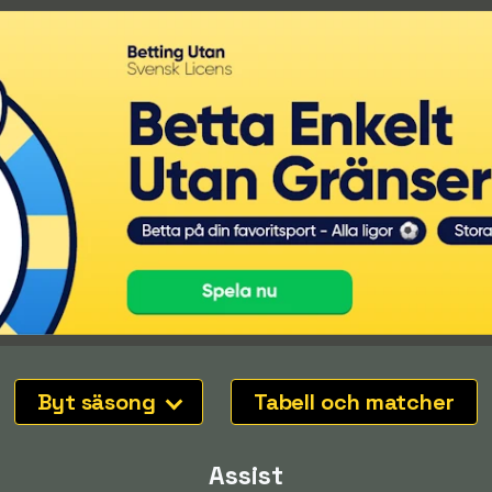
Byt säsong
Tabell och matcher
Assist