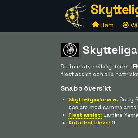
Skytteli
Hem
Väl
Skyttelig
De främsta målskyttarna i 
flest assist och alla hattricks
Snabb översikt
Skytteligavinnare:
Cody Ga
spelare med samma antal 
Flest assist:
Lamine Yamal
Antal hattricks:
0