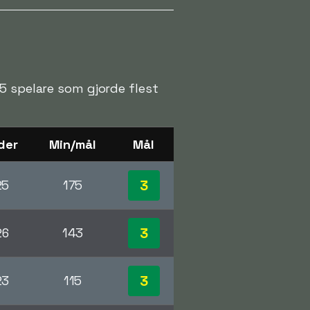
5 spelare som gjorde flest
der
Min/mål
Mål
3
25
175
3
26
143
3
23
115