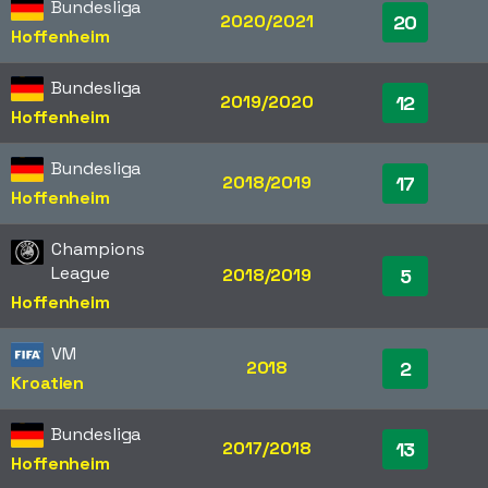
Bundesliga
2020/2021
20
Hoffenheim
Bundesliga
2019/2020
12
Hoffenheim
Bundesliga
2018/2019
17
Hoffenheim
Champions
League
2018/2019
5
Hoffenheim
VM
2018
2
Kroatien
Bundesliga
2017/2018
13
Hoffenheim