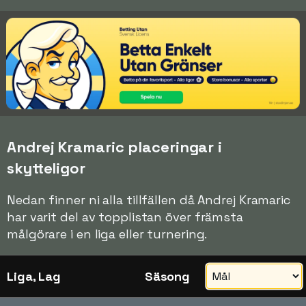
Andrej Kramaric placeringar i
skytteligor
Nedan finner ni alla tillfällen då Andrej Kramaric
har varit del av topplistan över främsta
målgörare i en liga eller turnering.
Liga, Lag
Säsong