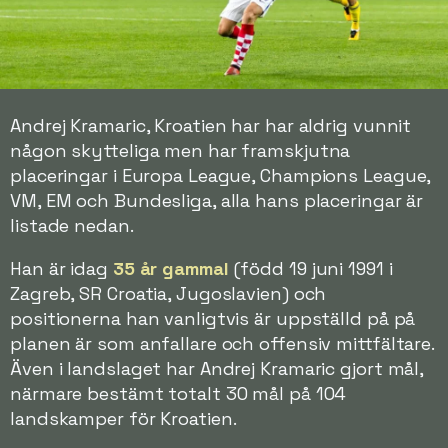
Andrej Kramaric, Kroatien har har aldrig vunnit
någon skytteliga men har framskjutna
placeringar i Europa League, Champions League,
VM, EM och Bundesliga, alla hans placeringar är
listade nedan.
Han är idag
35 år gammal
(född 19 juni 1991 i
Zagreb, SR Croatia, Jugoslavien) och
positionerna han vanligtvis är uppställd på på
planen är som anfallare och offensiv mittfältare.
Även i landslaget har Andrej Kramaric gjort mål,
närmare bestämt totalt 30 mål på 104
landskamper för Kroatien.