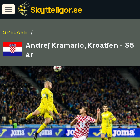
Skytteligor.se
/
SPELARE
Andrej Kramaric, Kroatien - 35
år