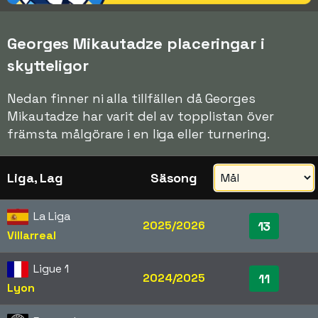
Georges Mikautadze placeringar i
skytteligor
Nedan finner ni alla tillfällen då Georges
Mikautadze har varit del av topplistan över
främsta målgörare i en liga eller turnering.
Liga, Lag
Säsong
La Liga
2025/2026
13
Villarreal
Ligue 1
2024/2025
11
Lyon