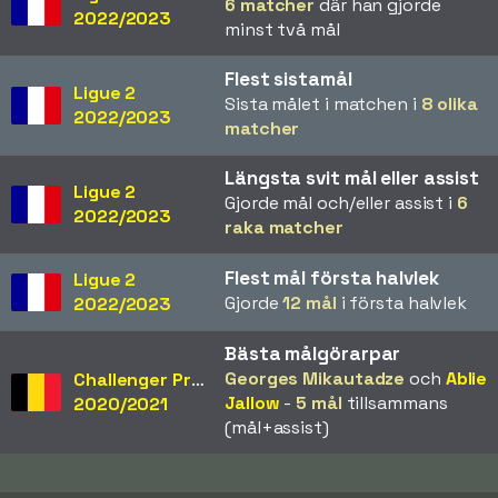
6 matcher
där han gjorde
2022/2023
minst två mål
Flest sistamål
Ligue 2
Sista målet i matchen i
8 olika
2022/2023
matcher
Längsta svit mål eller assist
Ligue 2
Gjorde mål och/eller assist i
6
2022/2023
raka matcher
Flest mål första halvlek
Ligue 2
Gjorde
12 mål
i första halvlek
2022/2023
Bästa målgörarpar
Georges Mikautadze
och
Ablie
Challenger Pro League
Jallow
-
5 mål
tillsammans
2020/2021
(mål+assist)