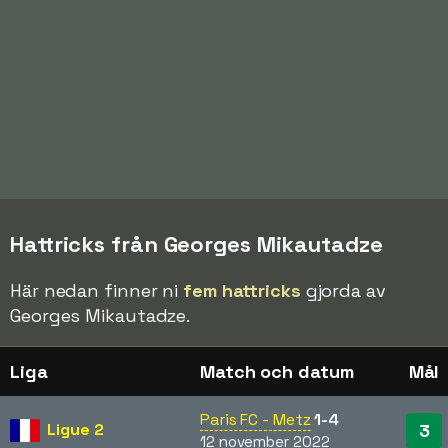
Hattricks från Georges Mikautadze
Här nedan finner ni
fem hattricks
gjorda av
Georges Mikautadze.
Liga
Match och datum
Mål
Paris FC - Metz
1-4
Ligue 2
3
12 november 2022