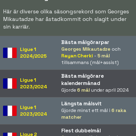
Här är diverse olika säsongsrekord som Georges
Mikautadze har åstadkommit och slagit under
sin karriär.
Bästa målgörarpar
Georges Mikautadze
och
Ligue 1
Rayan Cherki
-
5 mål
2024/2025
tillsammans (mål+assist)
Bästa målgörare
Ligue 1
kalendermånad
2023/2024
Gjorde
6 mål
under april 2024
Längsta målsvit
Ligue 1
Gjorde minst ett mål i
6 raka
2023/2024
matcher
Flest dubbelmål
Ligue 2