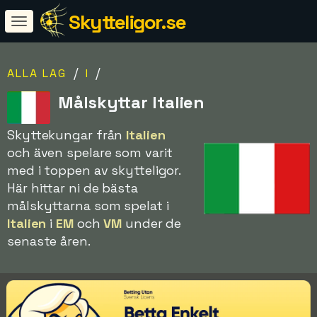
Skytteligor.se
/
/
ALLA LAG
I
Målskyttar Italien
Skyttekungar från
Italien
och även spelare som varit
med i toppen av skytteligor.
Här hittar ni de bästa
målskyttarna som spelat i
Italien
i
EM
och
VM
under de
senaste åren.