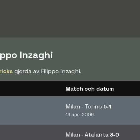
lippo Inzaghi
ricks
gjorda av Filippo Inzaghi.
Match och datum
Milan - Torino
5-1
19 april 2009
Milan - Atalanta
3-0