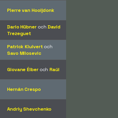
Pierre van Hooijdonk
Dario Hübner
och
David
Trezeguet
Patrick Kluivert
och
Savo Milosevic
Giovane Élber
och
Raúl
Hernán Crespo
Andriy Shevchenko