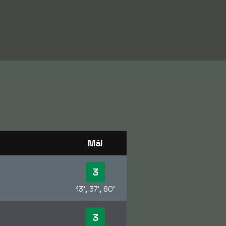
Mål
3
13', 37', 60'
3