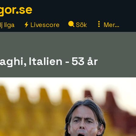
gor.se
j liga
Livescore
Sök
Mer...
aghi, Italien - 53 år