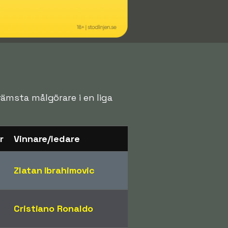
främsta målgörare i en liga
r
Vinnare/ledare
Zlatan Ibrahimovic
Cristiano Ronaldo