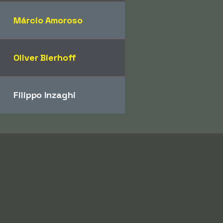
Márcio Amoroso
Oliver Bierhoff
Filippo Inzaghi