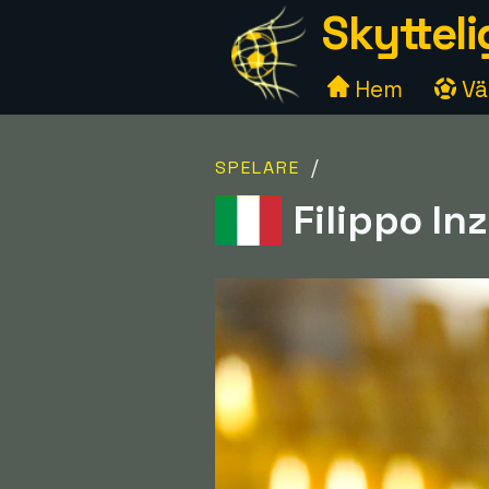
Skytteli
Hem
Väl
/
SPELARE
Filippo Inz