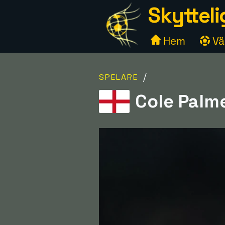
Skytteli
Hem
Väl
/
SPELARE
Cole Palme