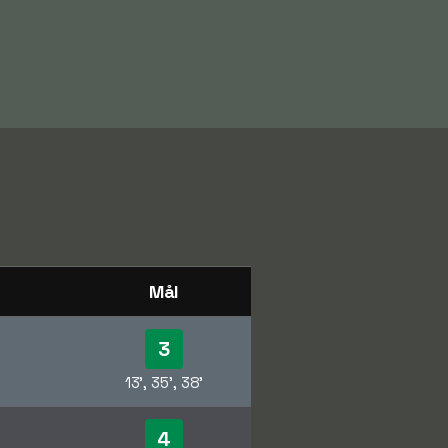
Mål
3
13', 35', 38'
4