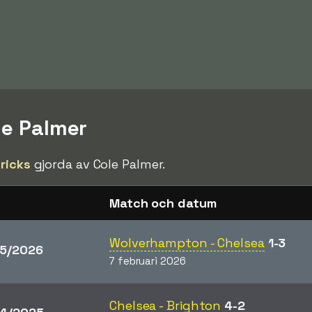
le Palmer
tricks
gjorda av Cole Palmer.
Match och datum
Wolverhampton - Chelsea
1-3
5/2026
7 februari 2026
Chelsea - Brighton
4-2