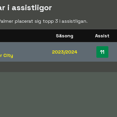
r i assistligor
 Palmer placerat sig topp 3 i assistligan.
Säsong
Assist
11
2023/2024
r City