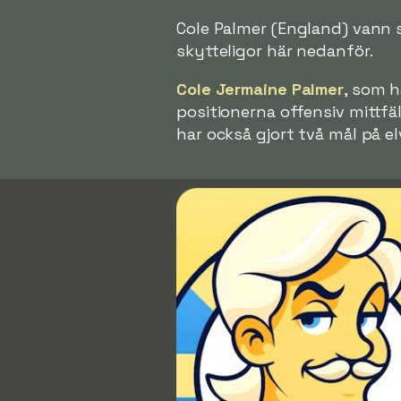
Cole Palmer (England) vann sk
skytteligor här nedanför.
Cole Jermaine Palmer
, som h
positionerna offensiv mittfä
har också gjort två mål på e