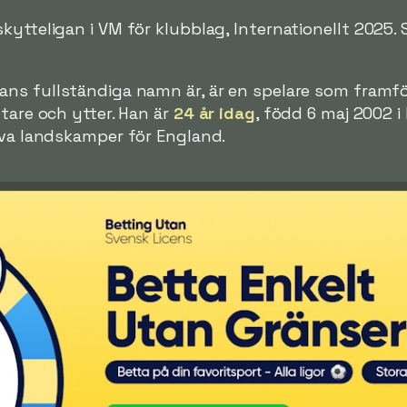
ytteligan i VM för klubblag, Internationellt 2025. S
ans fullständiga namn är, är en spelare som framfö
ltare och ytter. Han är
24 år idag
, född 6 maj 2002 
lva landskamper för England.