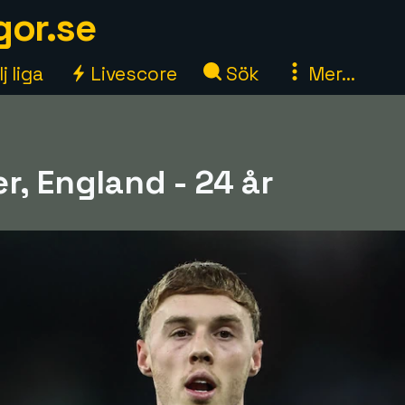
gor.se
j liga
Livescore
Sök
Mer...
r, England - 24 år