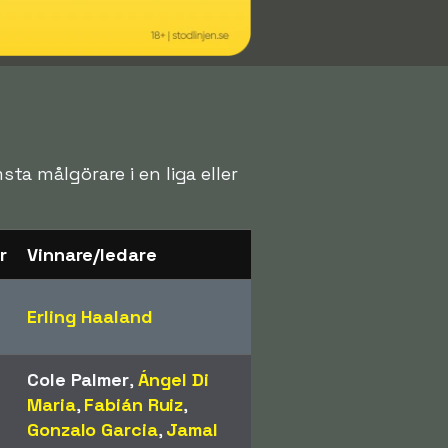
sta målgörare i en liga eller
r
Vinnare/ledare
Erling Haaland
Cole Palmer
,
Ángel Di
Maria
,
Fabián Ruiz
,
Gonzalo Garcia
,
Jamal