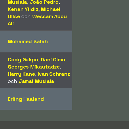
Musiala
,
João Pedro
,
Kenan Yildiz
,
Michael
Olise
och
Wessam Abou
Ali
Mohamed Salah
Cody Gakpo
,
Dani Olmo
,
Georges Mikautadze
,
Harry Kane
,
Ivan Schranz
och
Jamal Musiala
Erling Haaland