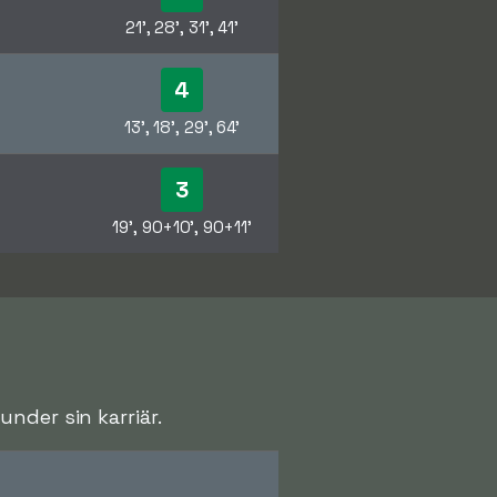
21', 28', 31', 41'
4
13', 18', 29', 64'
3
19', 90+10', 90+11'
nder sin karriär.