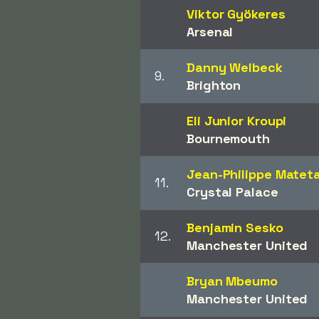
Viktor Gyökeres
Arsenal
Danny Welbeck
9.
Brighton
Eli Junior Kroupi
Bournemouth
Jean-Philippe Matet
11.
Crystal Palace
Benjamin Sesko
12.
Manchester United
Bryan Mbeumo
Manchester United