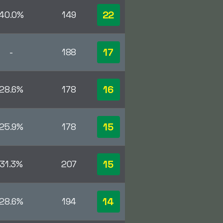
22
40.0%
149
17
-
188
16
28.6%
178
15
25.9%
178
15
31.3%
207
14
28.6%
194