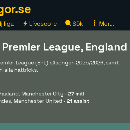
gor.se
j liga
Livescore
Sök
Mer...
a Premier League, Englan
Premier League (EPL) säsongen 2025/2026, samt
 alla hattricks.
Haaland, Manchester City -
27 mål
des, Manchester United -
21 assist