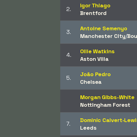
Igor Thiago
2.
Brentford
Antoine Semenyo
3.
Manchester City
/​
Bo
Ollie Watkins
4.
Aston Villa
João Pedro
5.
Chelsea
Morgan Gibbs-White
Nottingham Forest
Dominic Calvert-Lewi
7.
Leeds