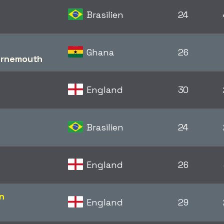
Brasilien
24
Ghana
26
urnemouth
England
30
Brasilien
24
England
26
n
England
29