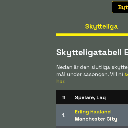
Byt
Skytteliga
Skytteligatabell
Nedan är den slutliga skytte
mål under säsongen. Vill ni
s
här
.
#
Spelare, Lag
Erling Haaland
1.
Manchester City