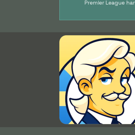
Premier League har