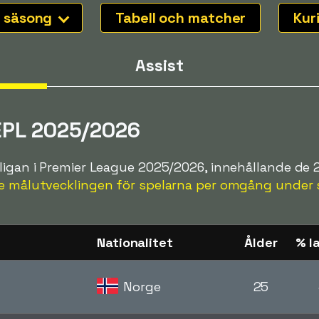
 säsong
Tabell och matcher
Kur
Assist
 EPL 2025/2026
ligan i Premier League 2025/2026, innehållande de 
e målutvecklingen för spelarna per omgång under 
Nationalitet
Ålder
% l
Norge
25