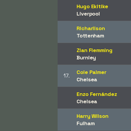
Hugo Ekitike
Liverpool
Richarlison
Tottenham
Zian Flemming
Burnley
Cole Palmer
17.
Chelsea
Enzo Fernández
Chelsea
Harry Wilson
Fulham