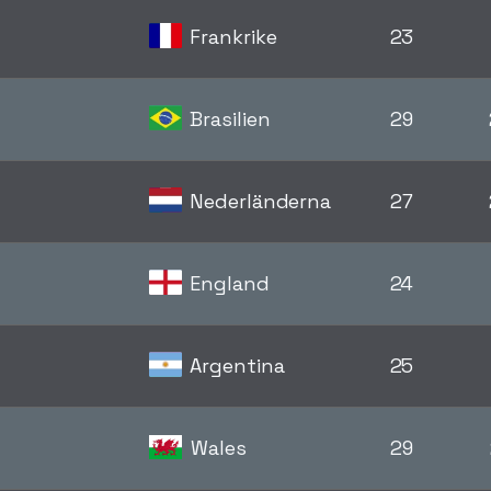
Frankrike
23
Brasilien
29
Nederländerna
27
England
24
Argentina
25
Wales
29