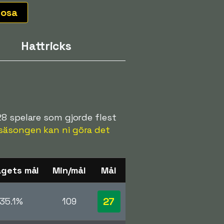
iosa
Hattricks
28 spelare som gjorde flest
säsongen kan ni göra det
agets mål
Min/mål
Mål
27
35.1%
109