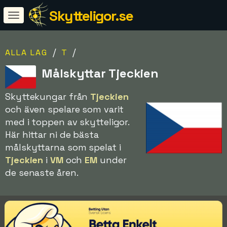
Skytteligor.se
/
/
ALLA LAG
T
Målskyttar Tjeckien
Skyttekungar från
Tjeckien
och även spelare som varit
med i toppen av skytteligor.
Här hittar ni de bästa
målskyttarna som spelat i
Tjeckien
i
VM
och
EM
under
de senaste åren.