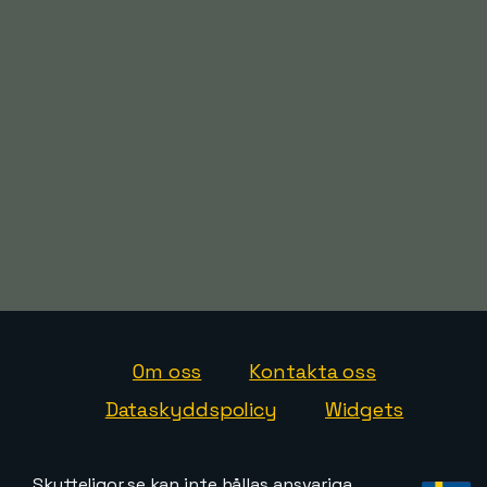
Om oss
Kontakta oss
Dataskyddspolicy
Widgets
Skytteligor.se kan inte hållas ansvariga