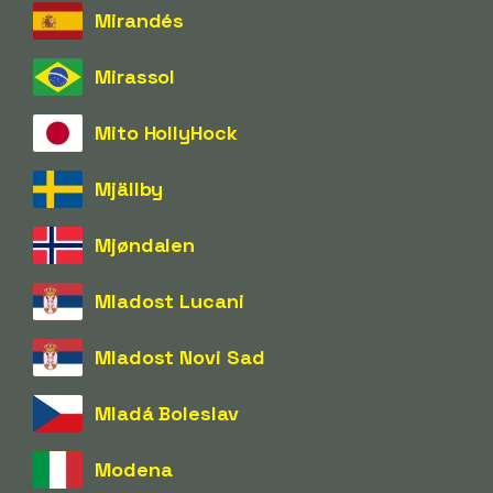
Mirandés
Mirassol
Mito HollyHock
Mjällby
Mjøndalen
Mladost Lucani
Mladost Novi Sad
Mladá Boleslav
Modena