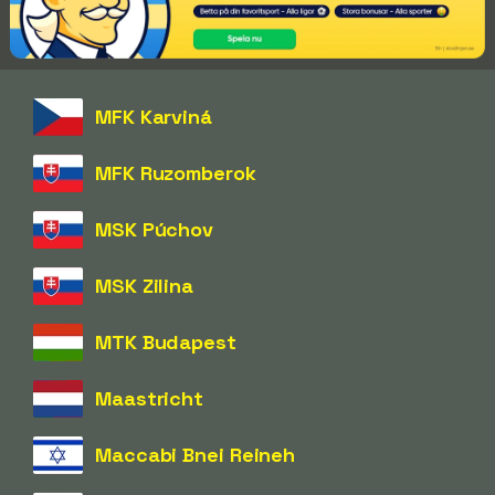
MFK Karviná
MFK Ruzomberok
MSK Púchov
MSK Zilina
MTK Budapest
Maastricht
Maccabi Bnei Reineh