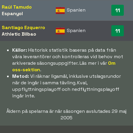
Raúl Tamudo
Spanien
11
Espanyol
Santiago Ezquerro
Spanien
11
Athletic Bilbao
Källor:
Historisk statistik baseras på data från
våra leverantörer och kontrolleras vid behov mot
arkiverade säsongsuppgifter. Läs mer i vår
Om
oss-sektion
.
Metod:
Vi räknar ligamål, inklusive utslagsrundor
när de ingår i samma tävling. Kval,
uppflyttningsplayoff och nedflyttningsplayoff
ingår inte.
Åldern på spelarna är när säsongen avslutades 29 maj
2005