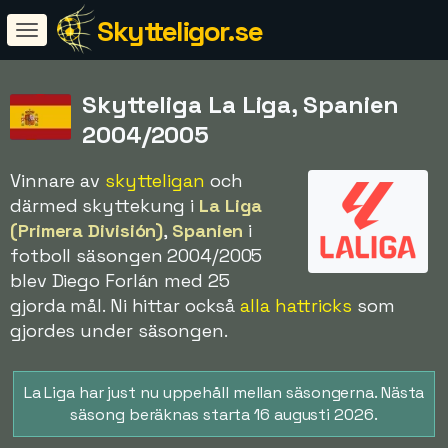
Skytteligor.se
Skytteliga La Liga, Spanien
2004/2005
Vinnare av
skytteligan
och
därmed skyttekung i
La Liga
(Primera División)
,
Spanien
i
fotboll säsongen 2004/2005
blev Diego Forlán med 25
gjorda mål. Ni hittar också
alla hattricks
som
gjordes under säsongen.
La Liga har just nu uppehåll mellan säsongerna. Nästa
säsong beräknas starta 16 augusti 2026.