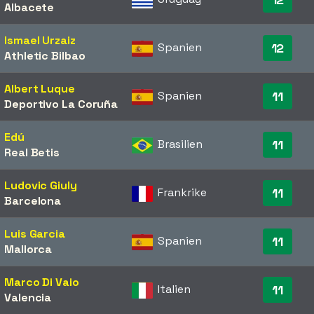
Albacete
Ismael Urzaiz
Spanien
12
Athletic Bilbao
Albert Luque
Spanien
11
Deportivo La Coruña
Edú
Brasilien
11
Real Betis
Ludovic Giuly
Frankrike
11
Barcelona
Luis Garcia
Spanien
11
Mallorca
Marco Di Vaio
Italien
11
Valencia