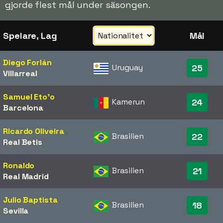
gjorde flest mål under säsongen.
Spelare, Lag
Mål
Diego Forlán
Uruguay
25
Villarreal
Samuel Eto'o
Kamerun
24
Barcelona
Ricardo Oliveira
Brasilien
22
Real Betis
Ronaldo
Brasilien
21
Real Madrid
Julio Baptista
Brasilien
18
Sevilla