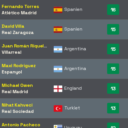
Fernando Torres
Spanien
16
Atlético Madrid
David Villa
Spanien
15
Real Zaragoza
Juan Román Riquelme
Argentina
15
Villarreal
Maxi Rodríguez
Argentina
15
Espanyol
Michael Owen
England
13
Real Madrid
Nihat Kahveci
Turkiet
13
Real Sociedad
Antonio Pacheco
Uruguay
12