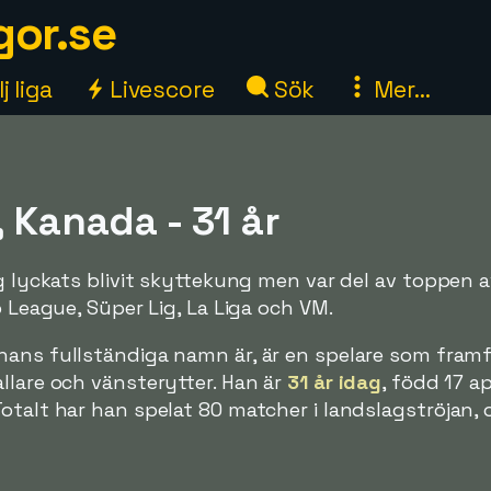
gor.se
j liga
Livescore
Sök
Mer...
, Kanada - 31 år
ig lyckats blivit skyttekung men var del av toppen 
o League, Süper Lig, La Liga och VM.
hans fullständiga namn är, är en spelare som framfö
llare och vänsterytter. Han är
31 år idag
, född 17 ap
otalt har han spelat 80 matcher i landslagströjan, 