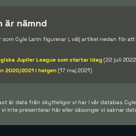
in är nämnd
klar som Cyle Larin figurerar i, välj artikel nedan för 
lgiska Jupiler League som startar idag
(22 juli 2022
en 2020/2021 i helgen
(17 maj 2021)
t är data från skytteligor vi har i vår databas. Cyle
r vi inte presenterar här eller säsonger vi saknar data 