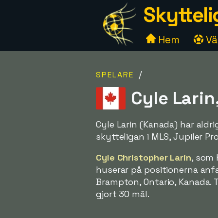
Skytteli
Hem
Väl
/
SPELARE
Cyle Larin
Cyle Larin (Kanada) har aldr
skytteligan i MLS, Jupiler Pr
Cyle Christopher Larin
, som 
huserar på positionerna anfa
Brampton, Ontario, Kanada. T
gjort 30 mål.