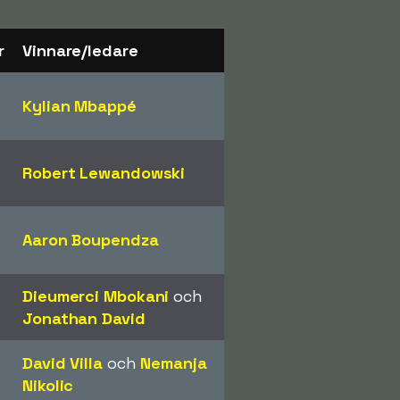
r
Vinnare/ledare
Kylian Mbappé
Robert Lewandowski
Aaron Boupendza
Dieumerci Mbokani
och
Jonathan David
David Villa
och
Nemanja
Nikolic