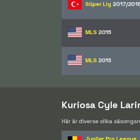
Süper Lig
2017/201
MLS
2015
MLS
2015
Kuriosa Cyle Lari
Här är diverse olika säsongs
Jupiler Pro League