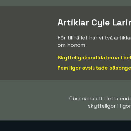
Artiklar Cyle Lar
För tillfället har vi två arti
om honom.
Skytteligakandidaterna i be
Fem ligor avslutade säsong
Observera att detta endas
skytteligor i ligo