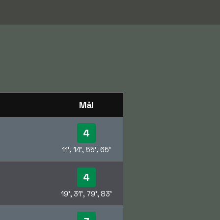
Mål
4
11', 14', 55', 65'
4
19', 31', 79', 83'