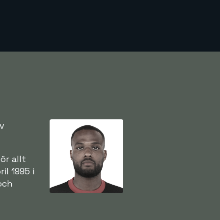
av
r allt
ril 1995 i
och