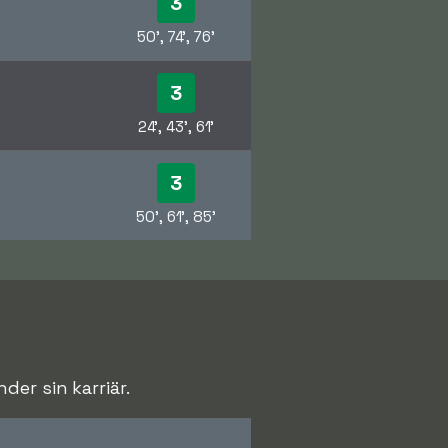
3
50', 74', 76'
3
24', 43', 61'
3
50', 61', 85'
er sin karriär.