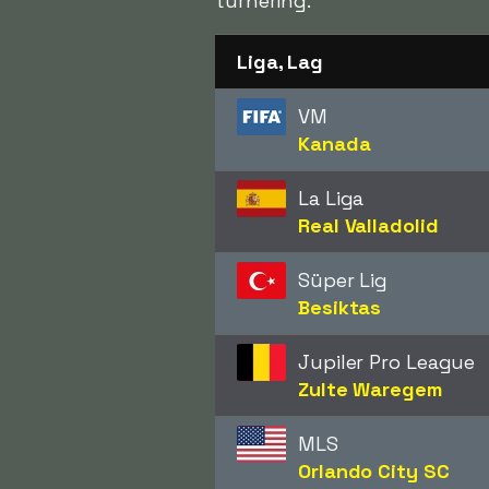
turnering.
Liga, Lag
VM
Kanada
La Liga
Real Valladolid
Süper Lig
Besiktas
Jupiler Pro League
Zulte Waregem
MLS
Orlando City SC