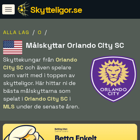
Skytteligor.se
/
/
ALLA LAG
O
Målskyttar Orlando City SC
Skyttekungar från
Orlando
City SC
och även spelare
som varit med i toppen av
skytteligor. Här hittar ni de
bästa målskyttarna som
spelat i
Orlando City SC
i
MLS
under de senaste åren.