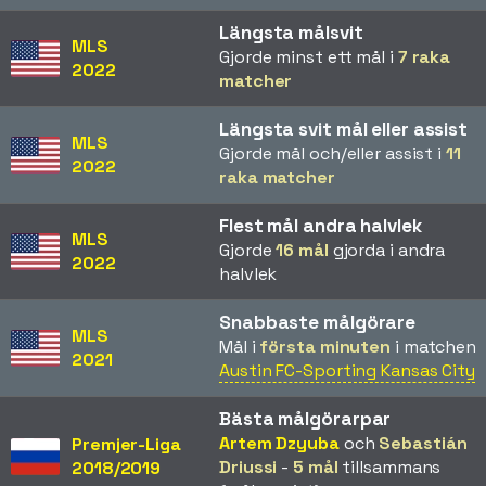
Längsta målsvit
MLS
Gjorde minst ett mål i
7 raka
2022
matcher
Längsta svit mål eller assist
MLS
Gjorde mål och/eller assist i
11
2022
raka matcher
Flest mål andra halvlek
MLS
Gjorde
16 mål
gjorda i andra
2022
halvlek
Snabbaste målgörare
MLS
Mål i
första minuten
i matchen
2021
Austin FC-Sporting Kansas City
Bästa målgörarpar
Artem Dzyuba
och
Sebastián
Premjer-Liga
Driussi
-
5 mål
tillsammans
2018/2019