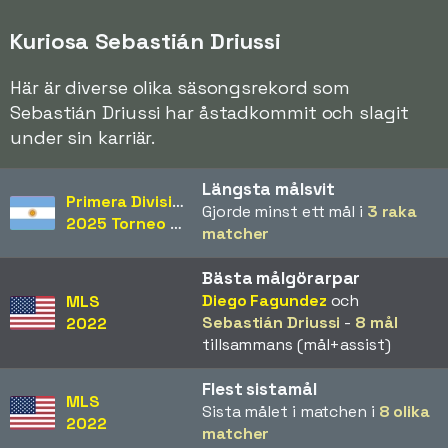
Kuriosa Sebastián Driussi
Här är diverse olika säsongsrekord som
Sebastián Driussi har åstadkommit och slagit
under sin karriär.
Längsta målsvit
Primera División
Gjorde minst ett mål i
3 raka
2025 Torneo Apertura
matcher
Bästa målgörarpar
Diego Fagundez
och
MLS
Sebastián Driussi
-
8 mål
2022
tillsammans (mål+assist)
Flest sistamål
MLS
Sista målet i matchen i
8 olika
2022
matcher