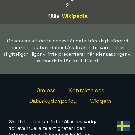
2
Källa:
Wikipedia
Observera att detta endast är data från skytteligor vi
har i vår databas. Gabriel Ávalos kan ha varit del av
skytteligor i ligor vi inte presenterar här eller säsonger vi
saknar data för för tillfället.
Om oss
Kontakta oss
Dataskyddspolicy
Widgets
Skytteligor.se kan inte hållas ansvariga
för eventuella felaktigheter i den
information vi tillhandahåller. Ni kan