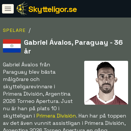
Skytteligor.se
/
SPELARE
Gabriel Ávalos, Paraguay - 36
år
Gabriel Ávalos från
Paraguay blev bästa
målgörare och
skytteligarevinnare i
Primera División, Argentina
2026 Torneo Apertura. Just
nu är han på plats 10 i
skytteligan i
Primera División
. Han har på toppen
av det även vunnit assistligan i Primera División,
Argentina 2026 Torneo Apertura en gång.