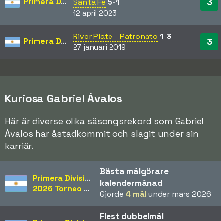
Primera División
3
Santa Fe
5-1
12 april 2023
River Plate - Patronato
1-3
Primera División
3
27 januari 2019
Kuriosa Gabriel Ávalos
Här är diverse olika säsongsrekord som Gabriel
Ávalos har åstadkommit och slagit under sin
karriär.
Bästa målgörare
Primera División
kalendermånad
2026 Torneo Apertura
Gjorde
4 mål
under mars 2026
Flest dubbelmål