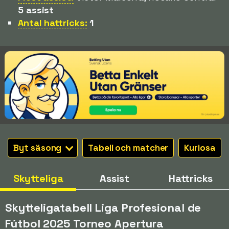
5 assist
Antal hattricks:
1
Byt säsong
Tabell och matcher
Kuriosa
Skytteliga
Assist
Hattricks
Skytteligatabell Liga Profesional de
Fútbol 2025 Torneo Apertura