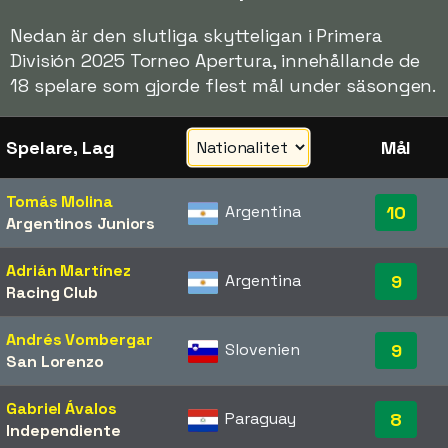
Nedan är den slutliga skytteligan i Primera
División 2025 Torneo Apertura, innehållande de
18 spelare som gjorde flest mål under säsongen.
Spelare, Lag
Mål
Tomás Molina
Argentina
10
Argentinos Juniors
Adrián Martínez
Argentina
9
Racing Club
Andrés Vombergar
Slovenien
9
San Lorenzo
Gabriel Ávalos
Paraguay
8
Independiente