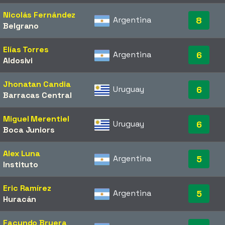
Nicolás Fernández
Argentina
8
Belgrano
Elías Torres
Argentina
6
Aldosivi
Jhonatan Candia
Uruguay
6
Barracas Central
Miguel Merentiel
Uruguay
6
Boca Juniors
Alex Luna
Argentina
5
Instituto
Eric Ramírez
Argentina
5
Huracán
Facundo Bruera