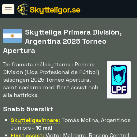
Skytteligor.se
Skytteliga Primera División,
Argentina 2025 Torneo
Apertura
De främsta målskyttarna i Primera
División (Liga Profesional de Fútbol)
säsongen 2025 Torneo Apertura,
samt spelarna med flest assist och
alla hattricks.
Snabb översikt
Skytteligavinnare:
Tomás Molina, Argentinos
Juniors -
10 mål
Flest assist:
Víctor Malcorra, Rosario Central -