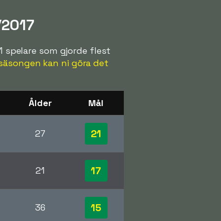
/2017
1 spelare som gjorde flest
säsongen kan ni göra det
Ålder
Mål
21
27
17
21
15
36