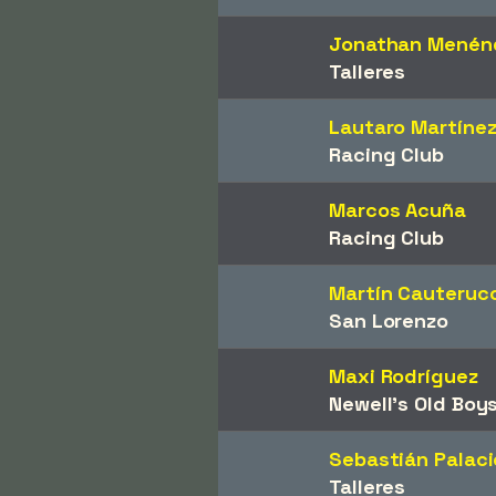
Jonathan Menén
Talleres
Lautaro Martíne
Racing Club
Marcos Acuña
Racing Club
Martín Cauteruc
San Lorenzo
Maxi Rodríguez
Newell's Old Boy
Sebastián Palaci
Talleres