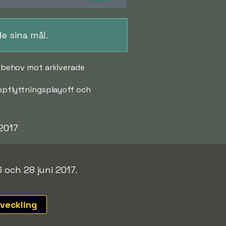
de sina mål.
id behov mot arkiverade
 uppflyttningsplayoff och
2017
 och 28 juni 2017.
tveckling