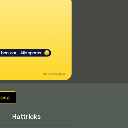
iosa
Hattricks