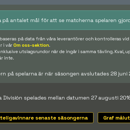
ka på antalet mål för att se matcherna spelaren gjor
k baseras på data från våra leverantörer och kontrolleras v
 i vår
Om oss-sektion
.
 inklusive utslagsrundor när de ingår i samma tävling. Kval,
r inte.
ern på spelarna är när säsongen avslutades 28 juni 
 División spelades mellan datumen 27 augusti 2016
tteligavinnare senaste säsongerna
Graf målu