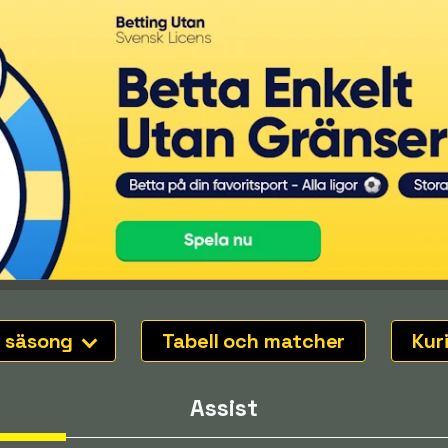
 säsong
Tabell och matcher
Kur
Assist