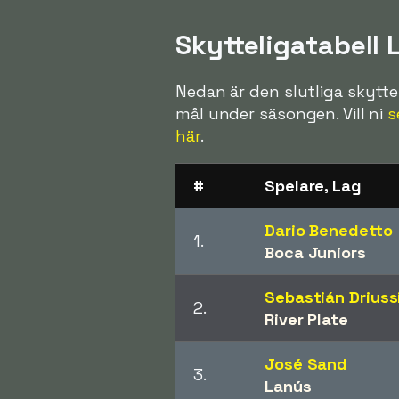
Skytteligatabell 
Nedan är den slutliga skyttel
mål under säsongen. Vill ni
s
här
.
#
Spelare, Lag
Dario Benedetto
1.
Boca Juniors
Sebastián Driuss
2.
River Plate
José Sand
3.
Lanús