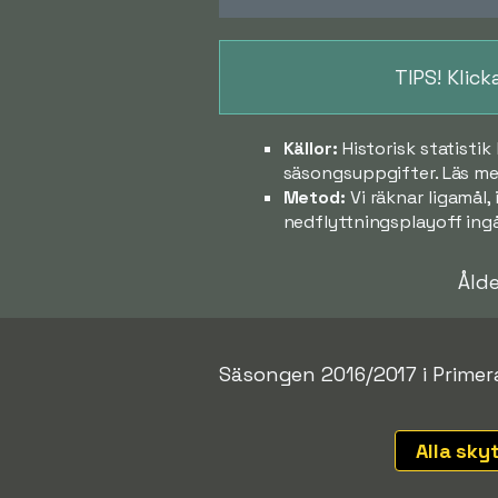
TIPS! Klic
Källor:
Historisk statisti
säsongsuppgifter. Läs mer
Metod:
Vi räknar ligamål,
nedflyttningsplayoff ingå
Åld
Säsongen 2016/2017 i Primera
Alla sky