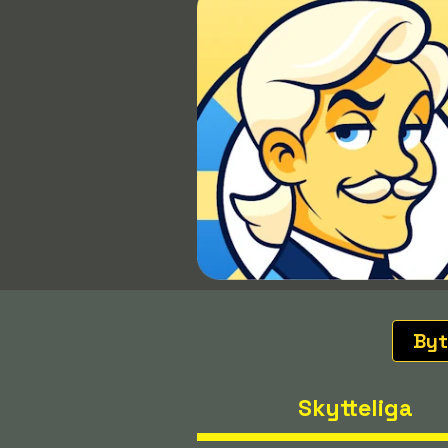
Byt
Skytteliga