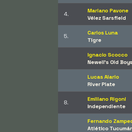
Mariano Pavone
4.
Vélez Sarsfield
Carlos Luna
5.
Tigre
Ignacio Scocco
Newell's Old Boy
Lucas Alario
River Plate
Emiliano Rigoni
8.
Independiente
Fernando Zamped
Atlético Tucumá