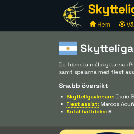
Skytteli
Hem
Väl
Skytteliga
De främsta målskyttarna i Pr
samt spelarna med flest assis
Snabb översikt
Skytteligavinnare:
Dario B
Flest assist:
Marcos Acuña
Antal hattricks:
6