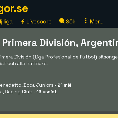
gor.se
j liga
Livescore
Sök
Mer...
 Primera División, Argent
imera División (Liga Profesional de Fútbol) säsonge
t och alla hattricks.
enedetto, Boca Juniors -
21 mål
, Racing Club -
13 assist