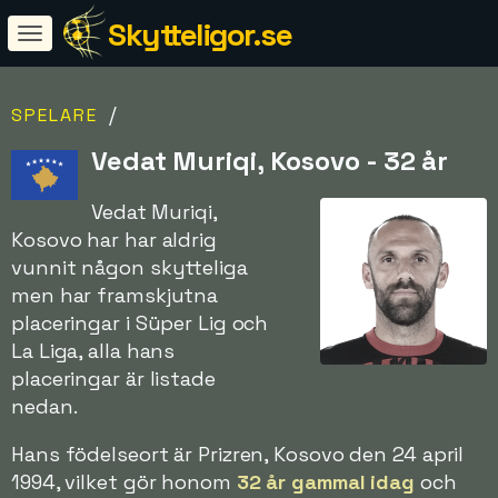
Skytteligor.se
/
SPELARE
Vedat Muriqi, Kosovo - 32 år
Vedat Muriqi,
Kosovo har har aldrig
vunnit någon skytteliga
men har framskjutna
placeringar i Süper Lig och
La Liga, alla hans
placeringar är listade
nedan.
Hans födelseort är Prizren, Kosovo den 24 april
1994, vilket gör honom
32 år gammal idag
och