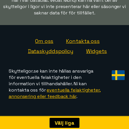
har i vår databas. Vedat Muriqi kan ha varit del av
skytteligor i ligor vi inte presenterar här eller säsonger vi
saknar data för för tillfället.
Om oss
Kontakta oss
Dataskyddspolicy
Widgets
Skytteligor.se kan inte hållas ansvariga
för eventuella felaktigheter i den
information vi tillhandahåller. Ni kan
kontakta oss för
eventuella felaktigheter,
annonsering eller feedback här
.
Välj liga