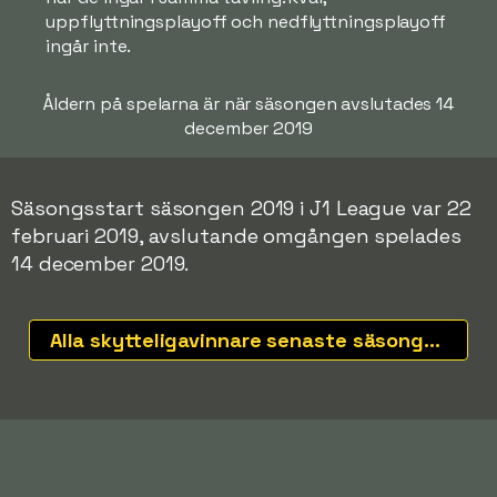
uppflyttningsplayoff och nedflyttningsplayoff
ingår inte.
Åldern på spelarna är när säsongen avslutades 14
december 2019
Säsongsstart säsongen 2019 i J1 League var 22
februari 2019, avslutande omgången spelades
14 december 2019.
Alla skytteligavinnare senaste säsongerna