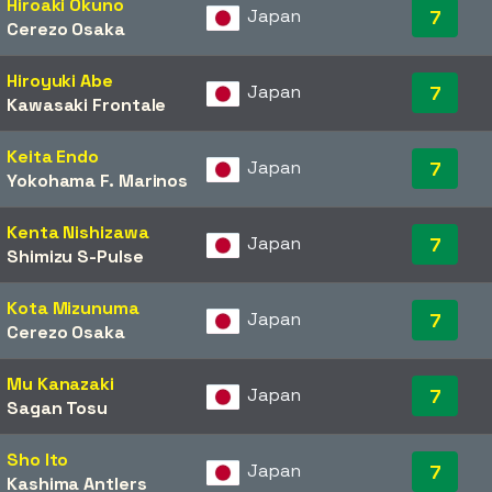
Hiroaki Okuno
Japan
7
Cerezo Osaka
Hiroyuki Abe
Japan
7
Kawasaki Frontale
Keita Endo
Japan
7
Yokohama F. Marinos
Kenta Nishizawa
Japan
7
Shimizu S-Pulse
Kota Mizunuma
Japan
7
Cerezo Osaka
Mu Kanazaki
Japan
7
Sagan Tosu
Sho Ito
Japan
7
Kashima Antlers