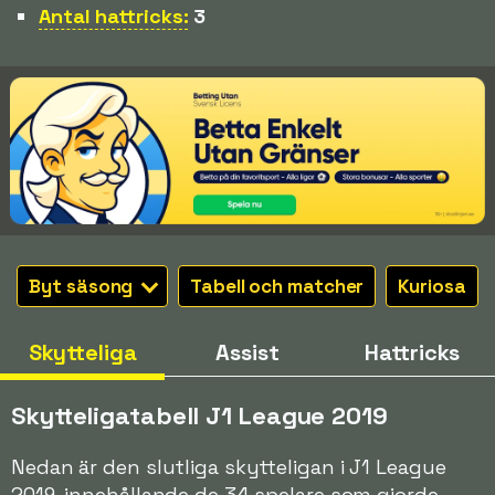
Antal hattricks:
3
Byt säsong
Tabell och matcher
Kuriosa
Skytteliga
Assist
Hattricks
Skytteligatabell J1 League 2019
Nedan är den slutliga skytteligan i J1 League
2019, innehållande de 34 spelare som gjorde