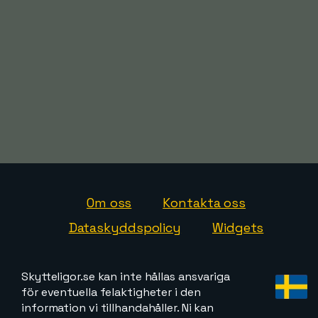
Om oss
Kontakta oss
Dataskyddspolicy
Widgets
Skytteligor.se kan inte hållas ansvariga
för eventuella felaktigheter i den
information vi tillhandahåller. Ni kan