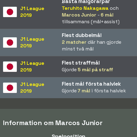
Bästa målgörarpar
Teruhito Nakagawa
och
J1 League
Marcos Junior
-
6 mål
2019
tillsammans (mål+assist)
Flest dubbelmål
J1 League
2 matcher
där han gjorde
2019
minst två mål
Flest straffmål
J1 League
Gjorde
5 mål på straff
2019
Flest mål första halvlek
J1 League
Gjorde
7 mål
i första halvlek
2019
Information om Marcos Junior
Spelposition