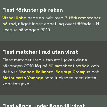
Flest förluster på raken
Vissel Kobe
hade en svit med
7 förlustmatcher
på rad
, något inget annat lag överträffade i J1
League säsongen 2019.
Flest matcher i rad utan vinst
Flest matcher i rad utan att lyckas vinna
säsongen 2019 låg på
10 matcher i sträck
, och
det var
Shonan Bellmare
,
Nagoya Grampus
och
Matsumoto Yamaga
som lyckades med detta
konststycke.
Flest vända underlägen till vinst