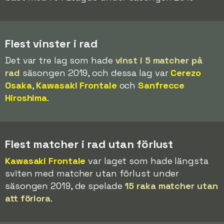
Flest vinster i rad
Det var tre lag som hade
vinst i 5 matcher på
rad
säsongen 2019, och dessa lag var
Cerezo
Osaka
,
Kawasaki Frontale
och
Sanfrecce
Hiroshima
.
Flest matcher i rad utan förlust
Kawasaki Frontale
var laget som hade längsta
sviten med matcher utan förlust under
säsongen 2019, de spelade
15 raka matcher utan
att förlora
.