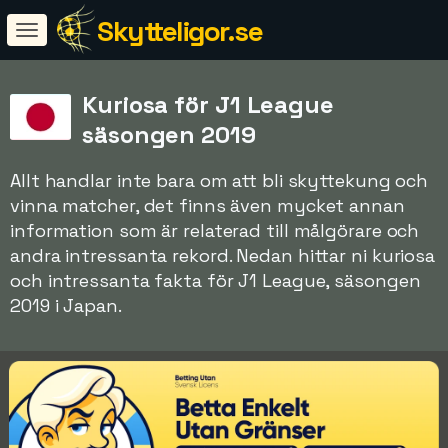
Skytteligor.se
Kuriosa för J1 League
säsongen 2019
Allt handlar inte bara om att bli skyttekung och
vinna matcher, det finns även mycket annan
information som är relaterad till målgörare och
andra intressanta rekord. Nedan hittar ni kuriosa
och intressanta fakta för J1 League, säsongen
2019 i Japan.