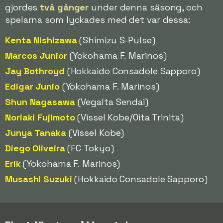
gjordes
två gånger
under denna säsong, och
spelarna som lyckades med det var dessa:
Kenta Nishizawa
(Shimizu S-Pulse)
Marcos Junior
(Yokohama F. Marinos)
Jay Bothroyd
(Hokkaido Consadole Sapporo)
Edigar Junio
(Yokohama F. Marinos)
Shun Nagasawa
(Vegalta Sendai)
Noriaki Fujimoto
(Vissel Kobe/Oita Trinita)
Junya Tanaka
(Vissel Kobe)
Diego Oliveira
(FC Tokyo)
Erik
(Yokohama F. Marinos)
Musashi Suzuki
(Hokkaido Consadole Sapporo)