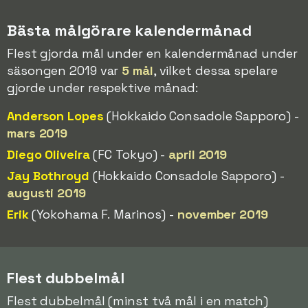
Bästa målgörare kalendermånad
Flest gjorda mål under en kalendermånad under
säsongen 2019 var
5 mål
, vilket dessa spelare
gjorde under respektive månad:
Anderson Lopes
(Hokkaido Consadole Sapporo) -
mars 2019
Diego Oliveira
(FC Tokyo) -
april 2019
Jay Bothroyd
(Hokkaido Consadole Sapporo) -
augusti 2019
Erik
(Yokohama F. Marinos) -
november 2019
Flest dubbelmål
Flest dubbelmål (minst två mål i en match)