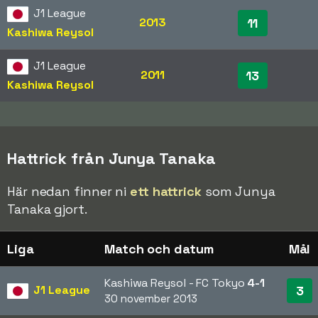
J1 League
2013
11
Kashiwa Reysol
J1 League
2011
13
Kashiwa Reysol
Hattrick från Junya Tanaka
Här nedan finner ni
ett hattrick
som Junya
Tanaka gjort.
Liga
Match och datum
Mål
Kashiwa Reysol - FC Tokyo
4-1
J1 League
3
30 november 2013