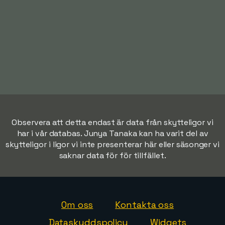
Observera att detta endast är data från skytteligor vi
har i vår databas. Junya Tanaka kan ha varit del av
skytteligor i ligor vi inte presenterar här eller säsonger vi
saknar data för för tillfället.
Om oss
Kontakta oss
Dataskyddspolicy
Widgets