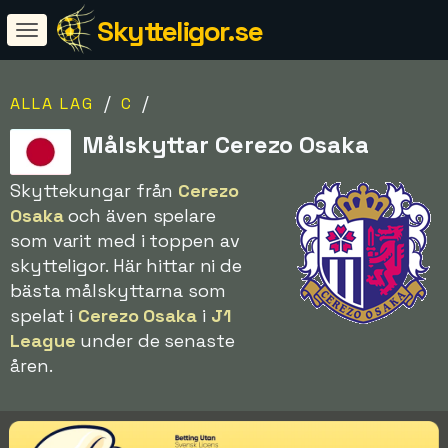
Skytteligor.se
/
/
ALLA LAG
C
Målskyttar Cerezo Osaka
Skyttekungar från
Cerezo
Osaka
och även spelare
som varit med i toppen av
skytteligor. Här hittar ni de
bästa målskyttarna som
spelat i
Cerezo Osaka
i
J1
League
under de senaste
åren.