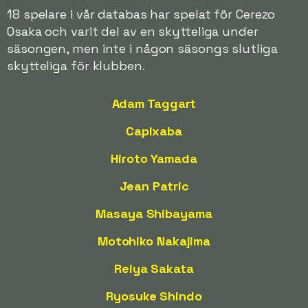
18 spelare i vår databas har spelat för Cerezo
Osaka och varit del av en skytteliga under
säsongen, men inte i någon säsongs slutliga
skytteliga för klubben.
Adam Taggart
Capixaba
Hiroto Yamada
Jean Patric
Masaya Shibayama
Motohiko Nakajima
Reiya Sakata
Ryosuke Shindo