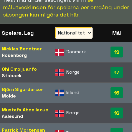
målutvecklingen för spelarna per omgång under
säsongen kan ni göra det här
.
Spelare, Lag
Mål
Nicklas Bendtner
Danmark
19
Rosenborg
Ohi Omoijuanfo
Norge
17
Stabaek
Björn Sigurdarson
Island
16
Molde
Mustafa Abdellaoue
Norge
16
Aalesund
Patrick Mortensen