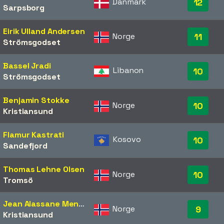
Danmark
12
Sarpsborg
Eirik Ulland Andersen
Norge
11
Strömsgodset
Bassel Jradi
Libanon
10
Strömsgodset
Benjamin Stokke
Norge
10
Kristiansund
Flamur Kastrati
Kosovo
10
Sandefjord
Thomas Lehne Olsen
Norge
10
Tromsö
Jean Alassane Mendy
Norge
9
Kristiansund