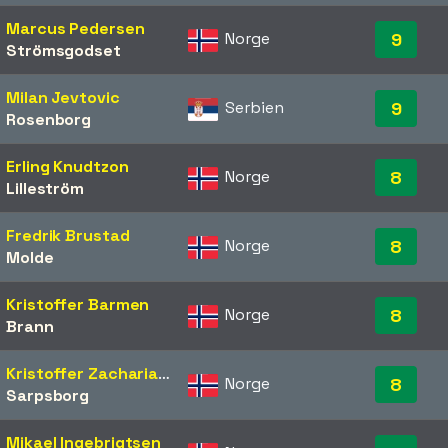
Marcus Pedersen
Norge
9
Strömsgodset
Milan Jevtovic
Serbien
9
Rosenborg
Erling Knudtzon
Norge
8
Lilleström
Fredrik Brustad
Norge
8
Molde
Kristoffer Barmen
Norge
8
Brann
Kristoffer Zachariassen
Norge
8
Sarpsborg
Mikael Ingebrigtsen