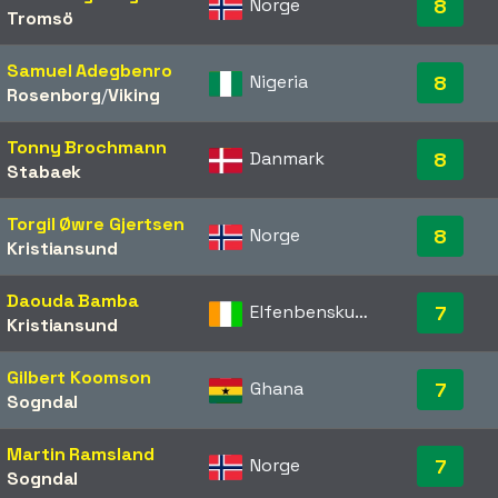
Norge
8
Tromsö
Samuel Adegbenro
Nigeria
8
Rosenborg
/​
Viking
Tonny Brochmann
Danmark
8
Stabaek
Torgil Øwre Gjertsen
Norge
8
Kristiansund
Daouda Bamba
Elfenbenskusten
7
Kristiansund
Gilbert Koomson
Ghana
7
Sogndal
Martin Ramsland
Norge
7
Sogndal