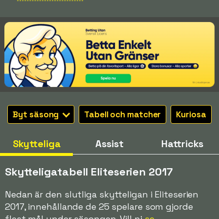
Byt säsong
Tabell och matcher
Kuriosa
Skytteliga
Assist
Hattricks
Skytteligatabell Eliteserien 2017
Nedan är den slutliga skytteligan i Eliteserien
2017, innehållande de 25 spelare som gjorde
flest mål under säsongen. Vill ni
se