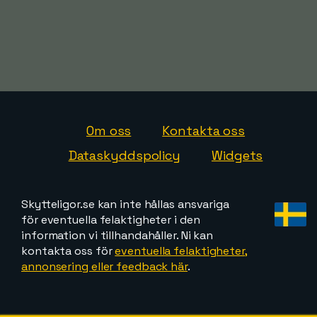
Om oss
Kontakta oss
Dataskyddspolicy
Widgets
Skytteligor.se kan inte hållas ansvariga
för eventuella felaktigheter i den
information vi tillhandahåller. Ni kan
kontakta oss för
eventuella felaktigheter,
annonsering eller feedback här
.