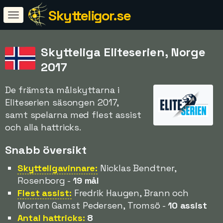
Skytteligor.se
Skytteliga Eliteserien, Norge
2017
De främsta målskyttarna i
Eliteserien säsongen 2017,
samt spelarna med flest assist
och alla hattricks.
Snabb översikt
Skytteligavinnare:
Nicklas Bendtner,
Rosenborg -
19 mål
Flest assist:
Fredrik Haugen, Brann och
Morten Gamst Pedersen, Tromsö -
10 assist
Antal hattricks:
8