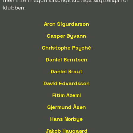
men inte i någon säsongs slutliga skytteliga för
klubben.
Aron Sigurdarson
Casper Øyvann
Christophe Psyché
Daniel Berntsen
Daniel Braut
David Edvardsson
Fitim Azemi
Gjermund Åsen
Hans Norbye
Jakob Haugaard