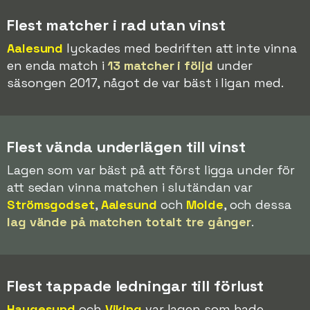
Flest matcher i rad utan vinst
Aalesund
lyckades med bedriften att inte vinna
en enda match i
13 matcher i följd
under
säsongen 2017, något de var bäst i ligan med.
Flest vända underlägen till vinst
Lagen som var bäst på att först ligga under för
att sedan vinna matchen i slutändan var
Strömsgodset
,
Aalesund
och
Molde
, och dessa
lag vände på matchen totalt tre gånger
.
Flest tappade ledningar till förlust
Haugesund
och
Viking
var lagen som hade