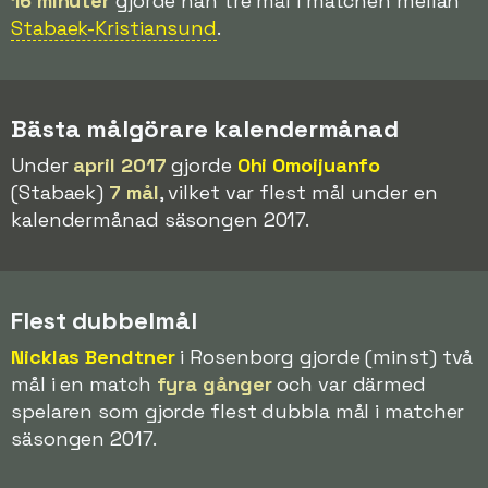
16 minuter
gjorde han tre mål i matchen mellan
Stabaek-Kristiansund
.
Bästa målgörare kalendermånad
Under
april 2017
gjorde
Ohi Omoijuanfo
(Stabaek)
7 mål
, vilket var flest mål under en
kalendermånad säsongen 2017.
Flest dubbelmål
Nicklas Bendtner
i Rosenborg gjorde (minst) två
mål i en match
fyra gånger
och var därmed
spelaren som gjorde flest dubbla mål i matcher
säsongen 2017.