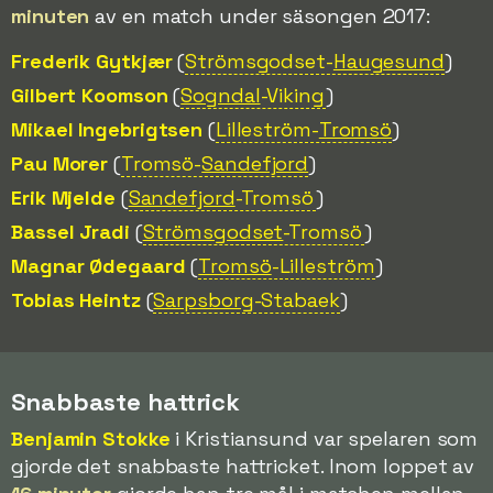
minuten
av en match under säsongen 2017:
Frederik Gytkjær
(
Strömsgodset-
Haugesund
)
Gilbert Koomson
(
Sogndal
-Viking
)
Mikael Ingebrigtsen
(
Lilleström-
Tromsö
)
Pau Morer
(
Tromsö-
Sandefjord
)
Erik Mjelde
(
Sandefjord
-Tromsö
)
Bassel Jradi
(
Strömsgodset
-Tromsö
)
Magnar Ødegaard
(
Tromsö
-Lilleström
)
Tobias Heintz
(
Sarpsborg
-Stabaek
)
Snabbaste hattrick
Benjamin Stokke
i Kristiansund var spelaren som
gjorde det snabbaste hattricket. Inom loppet av