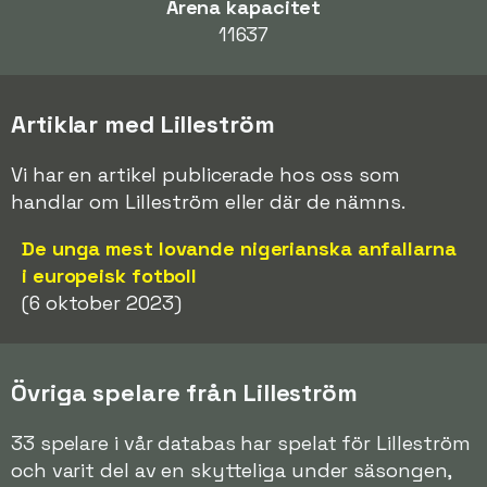
Arena kapacitet
11637
Artiklar med Lilleström
Vi har en artikel publicerade hos oss som
handlar om Lilleström eller där de nämns.
De unga mest lovande nigerianska anfallarna
i europeisk fotboll
(6 oktober 2023)
Övriga spelare från Lilleström
33 spelare i vår databas har spelat för Lilleström
och varit del av en skytteliga under säsongen,