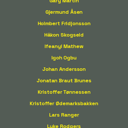
Gary Martin
Gjermund Åsen
Holmbert Fridjonsson
Håkon Skogseid
Ifeanyi Mathew
Igoh Ogbu
Johan Andersson
Jonatan Braut Brunes
Kristoffer Tønnessen
Kristoffer Ødemarksbakken
Lars Ranger
Luke Rodgers