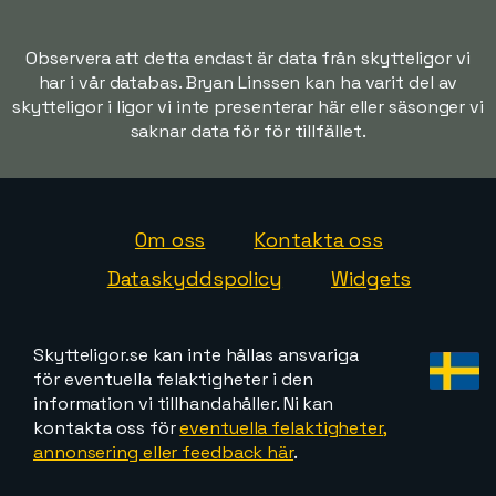
Observera att detta endast är data från skytteligor vi
har i vår databas. Bryan Linssen kan ha varit del av
skytteligor i ligor vi inte presenterar här eller säsonger vi
saknar data för för tillfället.
Om oss
Kontakta oss
Dataskyddspolicy
Widgets
Skytteligor.se kan inte hållas ansvariga
för eventuella felaktigheter i den
information vi tillhandahåller. Ni kan
kontakta oss för
eventuella felaktigheter,
annonsering eller feedback här
.