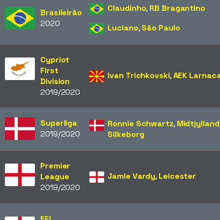
Claudinho
,
RB Bragantino
Brasileirão
2020
Luciano
,
São Paulo
Cypriot
First
Ivan Trichkovski
,
AEK Larnac
Division
2019/2020
Superliga
Ronnie Schwartz
,
Midtjylland
2019/2020
Silkeborg
Premier
Jamie Vardy
,
Leicester
League
2019/2020
EFL