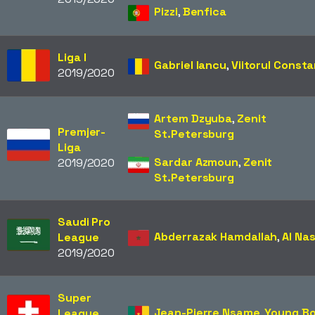
Pizzi
,
Benfica
Liga I
Gabriel Iancu
,
Viitorul Const
2019/2020
Artem Dzyuba
,
Zenit
Premjer-
St.Petersburg
Liga
Sardar Azmoun
,
Zenit
2019/2020
St.Petersburg
Saudi Pro
Abderrazak Hamdallah
,
Al Na
League
2019/2020
Super
Jean-Pierre Nsame
,
Young B
League