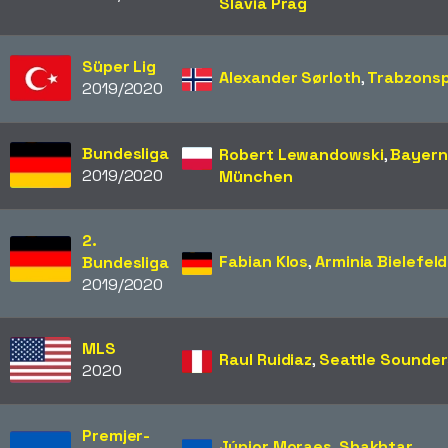
Slavia Prag
Süper Lig
Alexander Sørloth
,
Trabzons
2019/2020
Bundesliga
Robert Lewandowski
,
Bayern
2019/2020
München
2.
Fabian Klos
,
Arminia Bielefeld
Bundesliga
2019/2020
MLS
Raul Ruidiaz
,
Seattle Sounder
2020
Premjer-
Júnior Moraes
,
Shakhtar