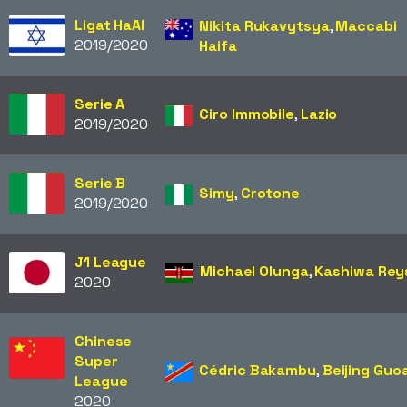
Ligat HaAl
Nikita Rukavytsya
,
Maccabi
2019/2020
Haifa
Serie A
Ciro Immobile
,
Lazio
2019/2020
Serie B
Simy
,
Crotone
2019/2020
J1 League
Michael Olunga
,
Kashiwa Rey
2020
Chinese
Super
Cédric Bakambu
,
Beijing Guo
League
2020