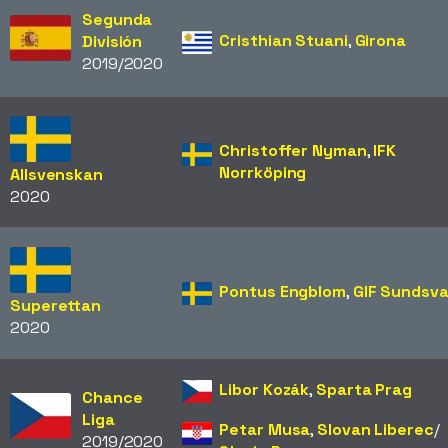
Segunda
Cristhian Stuani
,
Girona
División
2019/2020
Christoffer Nyman
,
IFK
Norrköping
Allsvenskan
2020
Pontus Engblom
,
GIF Sundsva
Superettan
2020
Libor Kozák
,
Sparta Prag
Chance
Liga
Petar Musa
,
Slovan Liberec
/​
2019/2020