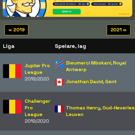
« 2019
2021 »
Liga
Spelare, lag
Dieumerci Mbokani
,
Royal
Jupiler Pro
Antwerp
League
2019/2020
Jonathan David
,
Gent
Challenger
Pro
Thomas Henry
,
Oud-Heverlee
League
Leuven
2019/2020