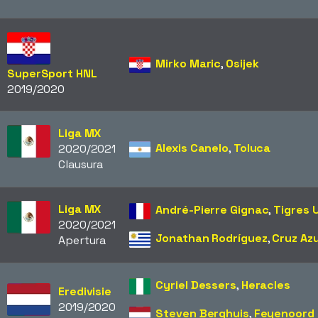
Mirko Maric
,
Osijek
SuperSport HNL
2019/2020
Liga MX
Alexis Canelo
,
Toluca
2020/2021
Clausura
Liga MX
André-Pierre Gignac
,
Tigres 
2020/2021
Jonathan Rodríguez
,
Cruz Azu
Apertura
Cyriel Dessers
,
Heracles
Eredivisie
2019/2020
Steven Berghuis
,
Feyenoord