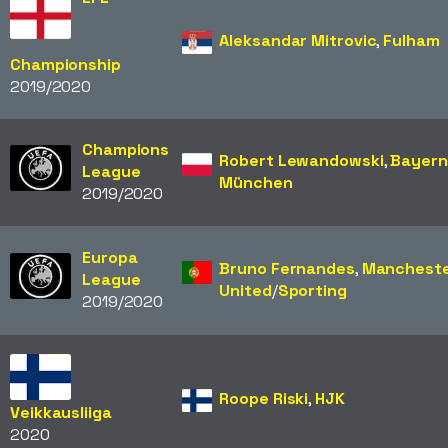
Aleksandar Mitrovic
,
Fulham
Championship
2019/2020
Champions
Robert Lewandowski
,
Bayern
League
München
2019/2020
Europa
Bruno Fernandes
,
Manchest
League
United
/​
Sporting
2019/2020
Roope Riski
,
HJK
Veikkausliiga
2020