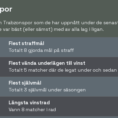
spor
m Trabzonspor som de har uppnått under de senaste 
var bäst (eller sämst) med av alla lag i ligan.
Flest straffmål
Totalt 8 gjorda mål på straff
Flest vända underlägen till vinst
Totalt 5 matcher där de legat under och sedan v
Flest självmål
Totalt 3 självmål under säsongen
Längsta vinstrad
Vann 8 matcher i rad