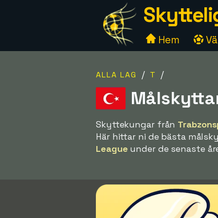
Skytteli
Hem
Väl
/
/
ALLA LAG
T
Målskytta
Skyttekungar från
Trabzons
Här hittar ni de bästa målsk
League
under de senaste år