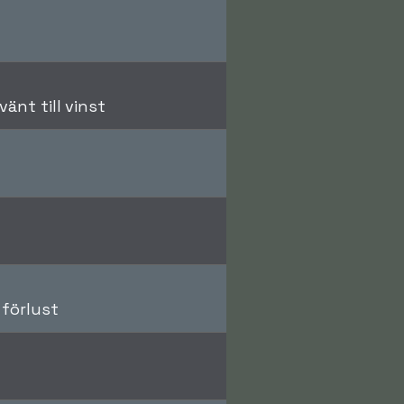
änt till vinst
 förlust