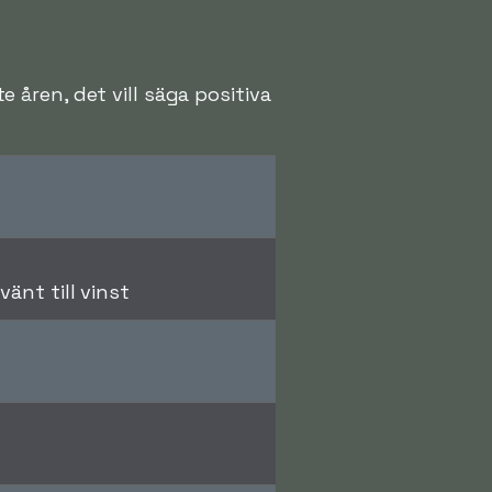
åren, det vill säga positiva
änt till vinst