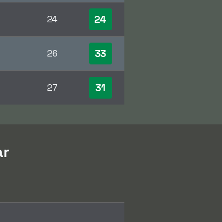
24
24
33
26
31
27
ar