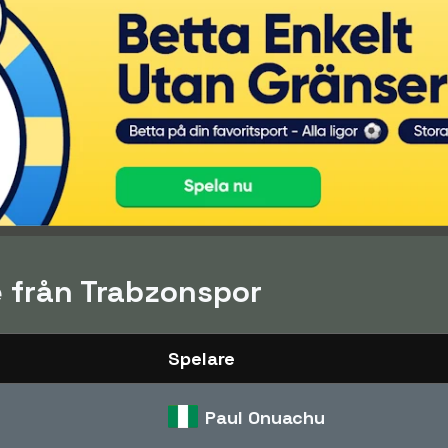
e från Trabzonspor
Spelare
Paul Onuachu