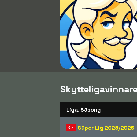
Skytteligavinnar
Liga, Säsong
Süper Lig
2025/2026