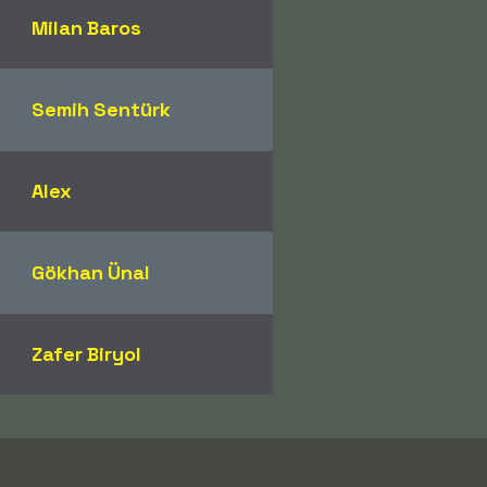
Milan Baros
Semih Sentürk
Alex
Gökhan Ünal
Zafer Biryol