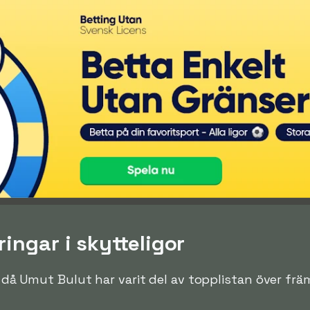
ingar i skytteligor
en då Umut Bulut har varit del av topplistan över främ