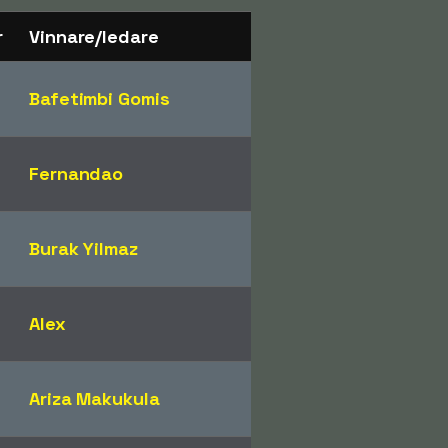
r
Vinnare/ledare
Bafetimbi Gomis
Fernandao
Burak Yilmaz
Alex
Ariza Makukula