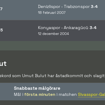
Denizlispor - Trabzonspor
3-4
7
18 februari 2007
Konyaspor - Ankaragücü
3-4
05
12 december 2004
ut
rekord som Umut Bulut har åstadkommit och slagit u
Snabbaste målgörare
Mål i
första minuten
i matchen
Sivasspor-Ga