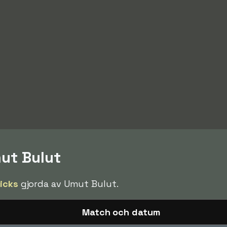
mut Bulut
ricks
gjorda av Umut Bulut.
Match och datum