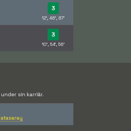
3
12', 48', 87'
3
10', 54', 56'
nder sin karriär.
latasaray