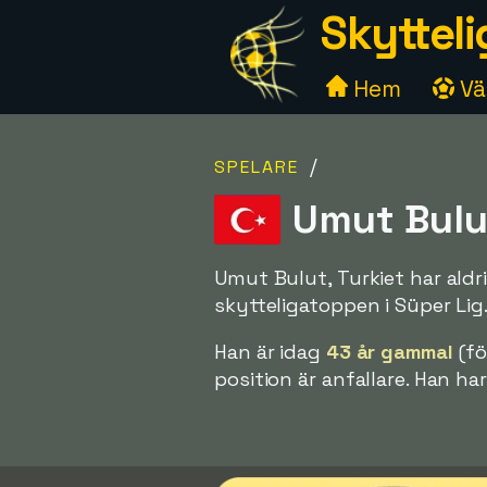
Skytteli
Hem
Väl
/
SPELARE
Umut Bulut
Umut Bulut, Turkiet har aldr
skytteligatoppen i Süper Lig
Han är idag
43 år gammal
(fö
position är anfallare. Han ha