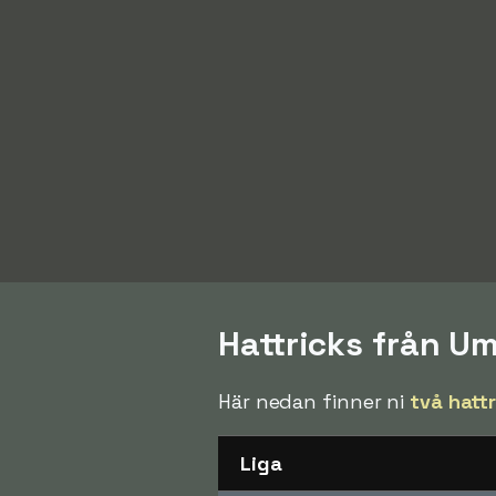
Hattricks från U
Här nedan finner ni
två hatt
Liga