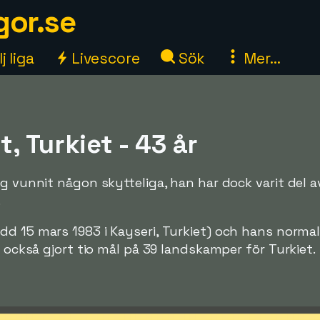
gor.se
j liga
Livescore
Sök
Mer...
, Turkiet - 43 år
ig vunnit någon skytteliga, han har dock varit del a
.
dd 15 mars 1983 i Kayseri, Turkiet) och hans norma
r också gjort tio mål på 39 landskamper för Turkiet.