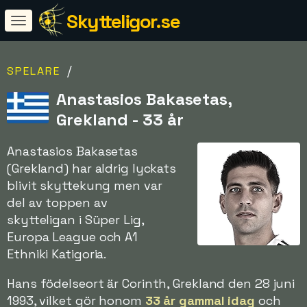
Skytteligor.se
/
SPELARE
Anastasios Bakasetas,
Grekland - 33 år
Anastasios Bakasetas
(Grekland) har aldrig lyckats
blivit skyttekung men var
del av toppen av
skytteligan i Süper Lig,
Europa League och A1
Ethniki Katigoria.
Hans födelseort är Corinth, Grekland den 28 juni
1993, vilket gör honom
33 år gammal idag
och