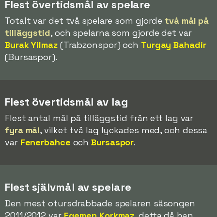
Flest övertidsmål av spelare
Totalt var det två spelare som gjorde
två mål på
tilläggstid
, och spelarna som gjorde det var
Burak Yilmaz
(Trabzonspor) och
Turgay Bahadir
(Bursaspor).
Flest övertidsmål av lag
Flest antal mål på tilläggstid från ett lag var
fyra mål
, vilket två lag lyckades med, och dessa
var
Fenerbahce
och
Bursaspor
.
Flest självmål av spelare
Den mest otursdrabbade spelaren säsongen
2011/2012 var
Egemen Korkmaz
, detta då han