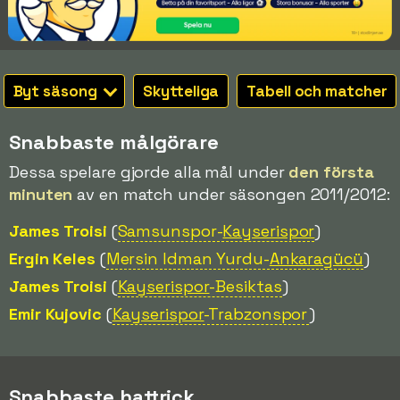
Byt säsong
Skytteliga
Tabell och matcher
Snabbaste målgörare
Dessa spelare gjorde alla mål under
den första
minuten
av en match under säsongen 2011/2012:
James Troisi
(
Samsunspor-
Kayserispor
)
Ergin Keles
(
Mersin Idman Yurdu-
Ankaragücü
)
James Troisi
(
Kayserispor
-Besiktas
)
Emir Kujovic
(
Kayserispor
-Trabzonspor
)
Snabbaste hattrick