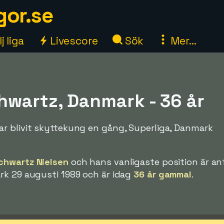
gor.se
j liga
Livescore
Sök
Mer...
hwartz, Danmark - 36 år
r blivit skyttekung en gång, Superliga, Danmark
chwartz Nielsen
och hans vanligaste position är anf
rk 29 augusti 1989 och är idag
36 år gammal
.