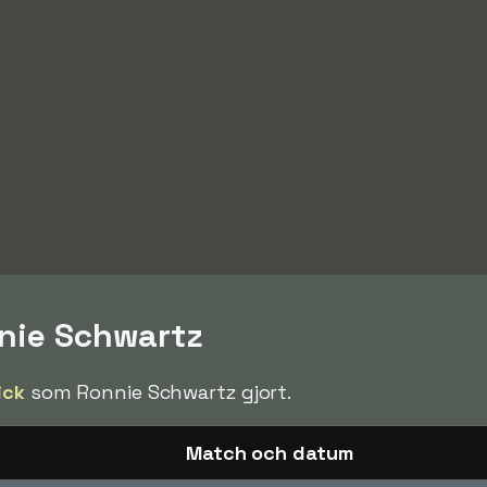
nnie Schwartz
ick
som Ronnie Schwartz gjort.
Match och datum