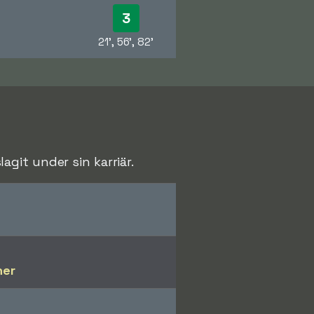
3
21', 56', 82'
git under sin karriär.
her