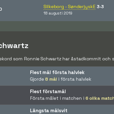
Silkeborg - SønderjyskE
3-3
0
18 augusti 2019
Schwartz
rekord som Ronnie Schwartz har åstadkommit och sla
Flest mål första halvlek
Gjorde
8 mål
i första halvlek
Flest förstamål
Första målet i matchen i
6 olika matc
Längsta målsvit