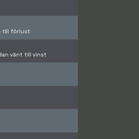
till förlust
an vänt till vinst