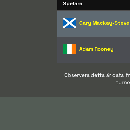
Spelare
Gary Mackay-Steve
Adam Rooney
Observera detta är data fr
turne