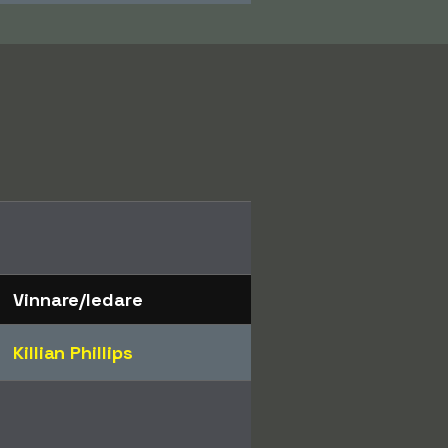
Vinnare/ledare
Killian Phillips