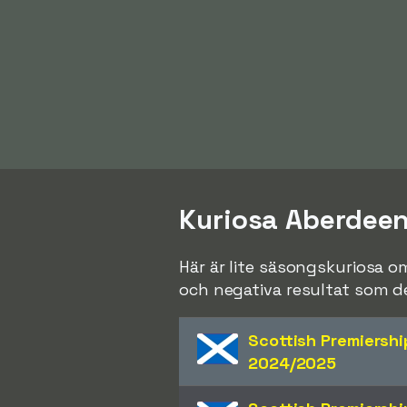
Kuriosa Aberdee
Här är lite säsongskuriosa o
och negativa resultat som de 
Scottish Premiershi
2024/2025