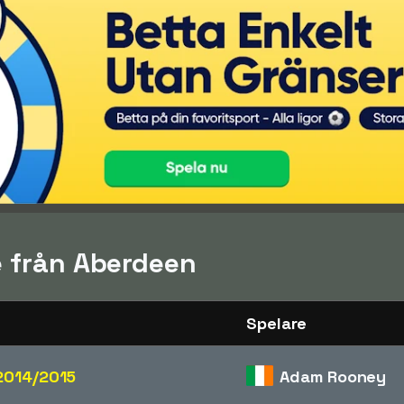
e från Aberdeen
Spelare
2014/2015
Adam Rooney