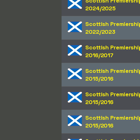
Scottish Premiershi
2024/2025
Scottish Premiershi
2022/2023
Scottish Premiershi
2016/2017
Scottish Premiershi
2015/2016
Scottish Premiershi
2015/2016
Scottish Premiershi
2015/2016