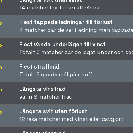
p
14 matcher i rad utan att vinna
Flest tappade ledningar till förlust
p
4 matcher där de var i ledning men tappade 
Flest vända underlägen till vinst
p
Totalt 3 matcher där de legat under och sed
Flest straffmål
p
Totalt 9 gjorda mål på straff
Längsta vinstrad
p
Vann 8 matcher i rad
Längsta svit utan förlust
p
12 raka matcher med vinst eller oavgjort