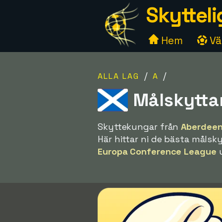
Skytteli
Hem
Väl
/
/
ALLA LAG
A
Målskytta
Skyttekungar från
Aberdee
Här hittar ni de bästa målsk
Europa Conference League
u