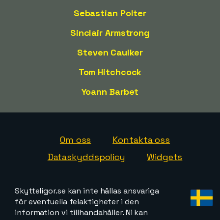
Sebastian Polter
Sinclair Armstrong
Steven Caulker
Tom Hitchcock
Yoann Barbet
Om oss
Kontakta oss
Dataskyddspolicy
Widgets
Skytteligor.se kan inte hållas ansvariga
för eventuella felaktigheter i den
information vi tillhandahåller. Ni kan