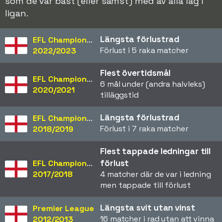
som de var bäst (eller sämst) med av alla lag i
ligan.
Längsta förlustrad
EFL Championship
Förlust i 5 raka matcher
2022/2023
Flest övertidsmål
EFL Championship
6 mål under (andra halvleks)
2020/2021
tilläggstid
Längsta förlustrad
EFL Championship
Förlust i 7 raka matcher
2018/2019
Flest tappade ledningar till
förlust
EFL Championship
2017/2018
4 matcher där de var i ledning
men tappade till förlust
Längsta svit utan vinst
Premier League
16 matcher i rad utan att vinna
2012/2013