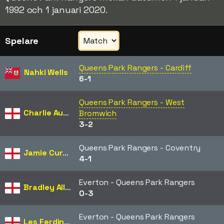
1992 och 1 januari 2020.
Spelare
Queens Park Rangers - Cardiff
Nahki Wells
6-1
Queens Park Rangers - West
Charlie Austin
Bromwich
3-2
Queens Park Rangers - Coventry
Jamie Cureton
4-1
Everton - Queens Park Rangers
Bradley Allen
0-3
Everton - Queens Park Rangers
Les Ferdinand