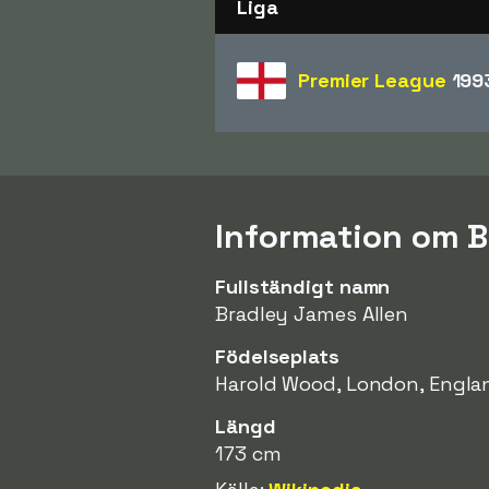
Liga
Premier League
199
Information om B
Fullständigt namn
Bradley James Allen
Födelseplats
Harold Wood, London, Engla
Längd
173 cm