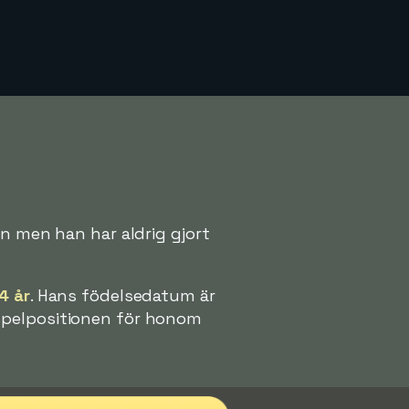
en men han har aldrig gjort
4 år
. Hans födelsedatum är
 spelpositionen för honom