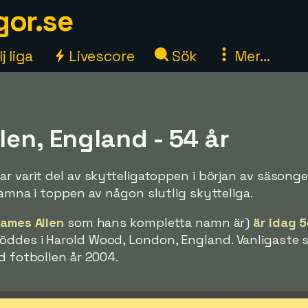
gor.se
j liga
Livescore
Sök
Mer...
len, England - 54 år
ar varit del av skytteligatoppen i början av säsong
hamna i toppen av någon slutlig skytteliga.
James Allen
som hans kompletta namn är)
är idag 5
öddes i Harold Wood, London, England. Vanligaste
d fotbollen år 2004.