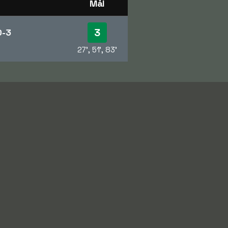
Mål
3
0-3
27', 51', 83'