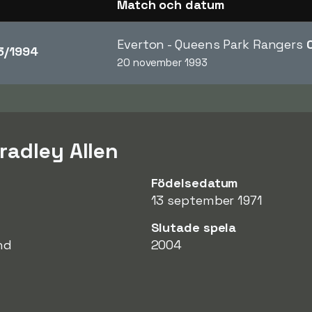
Match och datum
Everton - Queens Park Rangers
3/1994
20 november 1993
radley Allen
Födelsedatum
13 september 1971
Slutade spela
nd
2004