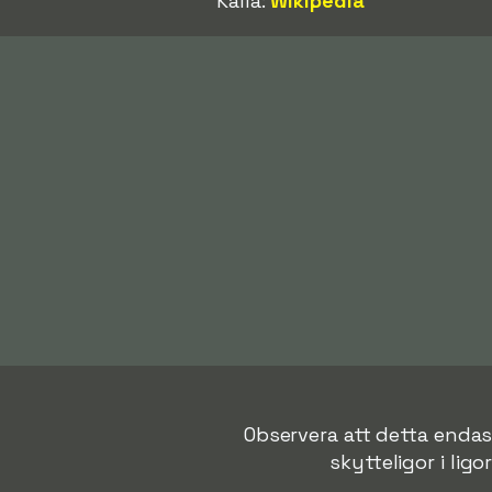
Källa:
Wikipedia
Observera att detta endast
skytteligor i ligo