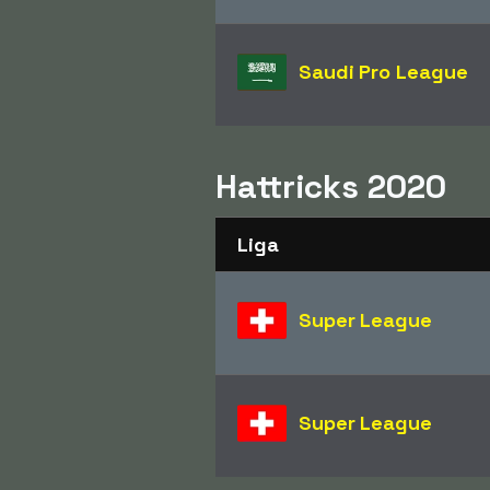
Saudi Pro League
Hattricks 2020
Liga
Super League
Super League