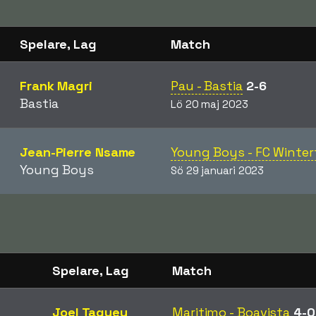
Spelare, Lag
Match
Frank Magri
Pau - Bastia
2-6
Bastia
Lö 20 maj 2023
Jean-Pierre Nsame
Young Boys - FC Winter
Young Boys
Sö 29 januari 2023
Spelare, Lag
Match
Joel Tagueu
Maritimo - Boavista
4-0