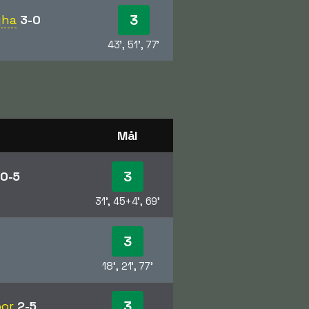
3
yha
3-0
43', 51', 77'
Mål
3
0-5
31', 45+4', 69'
3
18', 21', 77'
3
por
2-5