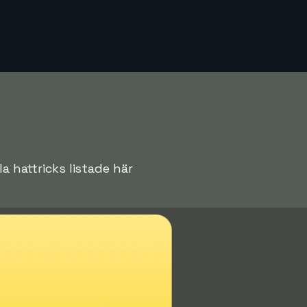
a hattricks listade här