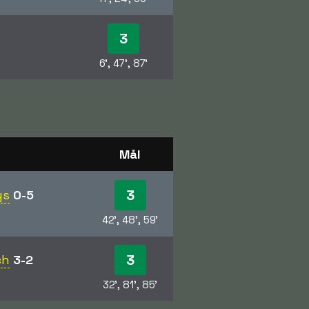
3
6', 47', 87'
Mål
3
ys
0-5
42', 48', 59'
3
ch
3-2
32', 81', 85'