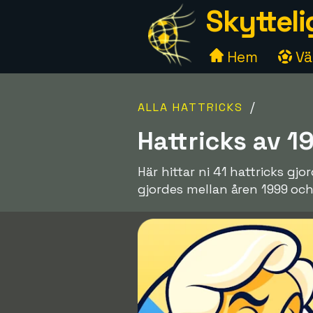
Skytteli
Hem
Väl
/
ALLA HATTRICKS
Hattricks av 1
Här hittar ni 41 hattricks gj
gjordes mellan åren 1999 och