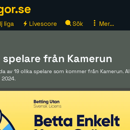
gor.se
j liga
Livescore
Sök
Mer...
9 spelare från Kamerun
orda av 19 olika spelare som kommer från Kamerun. All
 2024.