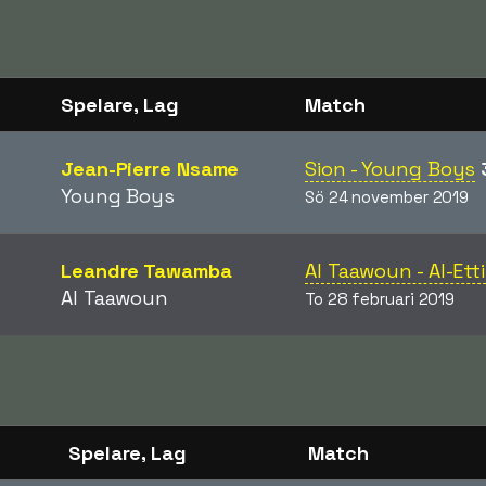
Spelare, Lag
Match
Jean-Pierre Nsame
Sion - Young Boys
Young Boys
Sö 24 november 2019
Leandre Tawamba
Al Taawoun - Al-Ett
Al Taawoun
To 28 februari 2019
Spelare, Lag
Match