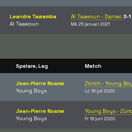
Leandre Tawamba
Al Taawoun - Damac
3-1
Al Taawoun
Må 25 januari 2021
Spelare, Lag
Match
Jean-Pierre Nsame
Zürich - Young Bo
Young Boys
Lö 18 juli 2020
Jean-Pierre Nsame
Young Boys - Züri
Young Boys
Fr 19 juni 2020