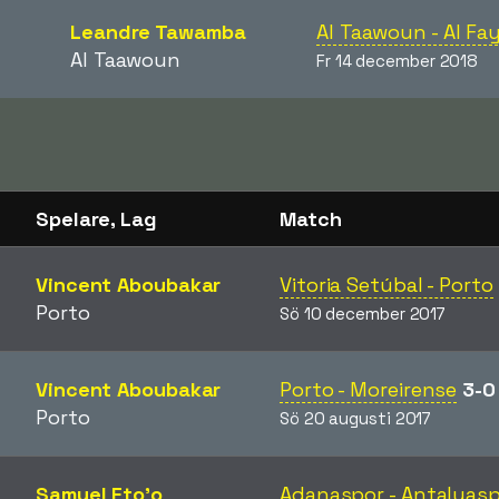
Leandre Tawamba
Al Taawoun - Al Fa
Al Taawoun
Fr 14 december 2018
Spelare, Lag
Match
Vincent Aboubakar
Vitoria Setúbal - Porto
Porto
Sö 10 december 2017
Vincent Aboubakar
Porto - Moreirense
3-0
Porto
Sö 20 augusti 2017
Samuel Eto'o
Adanaspor - Antalyas