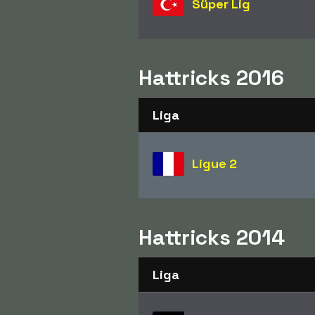
Süper Lig
Hattricks 2016
Liga
Ligue 2
Hattricks 2014
Liga