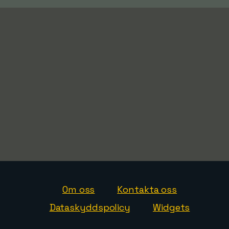
Om oss
Kontakta oss
Dataskyddspolicy
Widgets