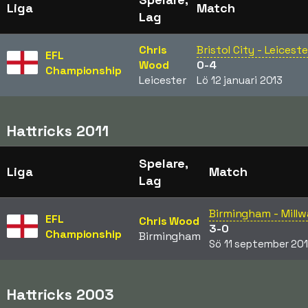
Liga
Match
Lag
Chris
Bristol City - Leiceste
EFL
Wood
0-4
Championship
Leicester
Lö 12 januari 2013
Hattricks 2011
Spelare,
Liga
Match
Lag
Birmingham - Millwa
EFL
Chris Wood
3-0
Championship
Birmingham
Sö 11 september 201
Hattricks 2003