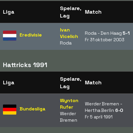
Spelare,
Liga
Match
Lag
Ivan
Roda - Den Haag
5-1
Eredivisie
Vicelich
Fr 31 oktober 2003
Roda
Hattricks 1991
Spelare,
Liga
Match
Lag
Wynton
Werder Bremen -
Rufer
Bundesliga
Hertha Berlin
6-0
Werder
Fr 5 april 1991
Bremen