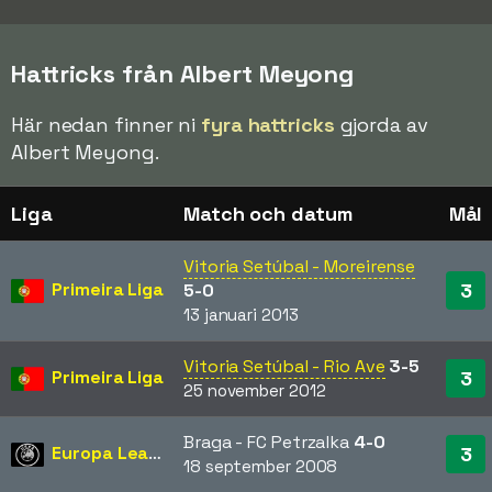
Hattricks från Albert Meyong
Här nedan finner ni
fyra hattricks
gjorda av
Albert Meyong.
Liga
Match och datum
Mål
Vitoria Setúbal - Moreirense
Primeira Liga
3
5-0
13 januari 2013
Vitoria Setúbal - Rio Ave
3-5
Primeira Liga
3
25 november 2012
Braga - FC Petrzalka
4-0
Europa League
3
18 september 2008