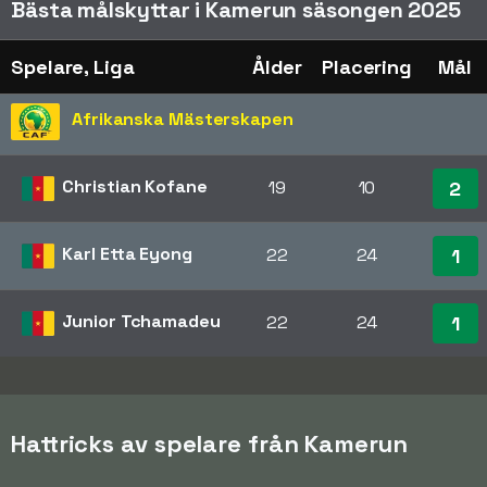
Bästa målskyttar i Kamerun säsongen 2025
Spelare, Liga
Ålder
Placering
Mål
Afrikanska Mästerskapen
Christian Kofane
19
10
2
Karl Etta Eyong
22
24
1
Junior Tchamadeu
22
24
1
Hattricks av spelare från Kamerun