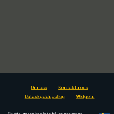
Om oss
Kontakta oss
Dataskyddspolicy
Widgets
Skytteligor.se kan inte hållas ansvariga