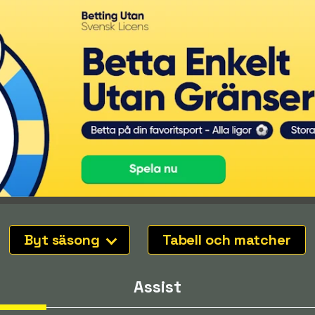
Byt säsong
Tabell och matcher
Assist