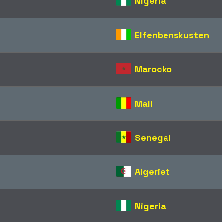
Nigeria
Elfenbenskusten
Marocko
Mali
Senegal
Algeriet
Nigeria