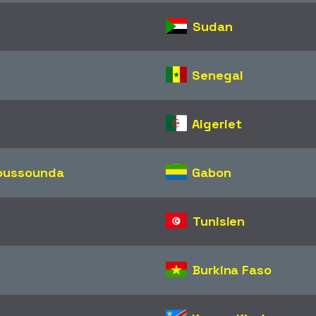
Sudan
Senegal
Algeriet
oussounda
Gabon
Tunisien
Burkina Faso