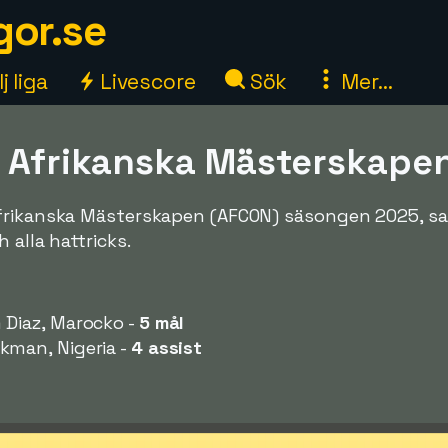
gor.se
j liga
Livescore
Sök
Mer...
a Afrikanska Mästerskape
Afrikanska Mästerskapen (AFCON) säsongen 2025, s
 alla hattricks.
Diaz, Marocko -
5 mål
man, Nigeria -
4 assist