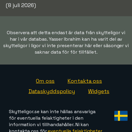
(8 juli 2026)
Observera att detta endast är data från skytteligor vi
har i vår databas. Yasser Ibrahim kan ha varit del av
skytteligor i ligor vi inte presenterar här eller säsonger vi
saknar data för för tillfället.
Om oss
Kontakta oss
Dataskyddspolicy
Widgets
Skytteligor.se kan inte hållas ansvariga
för eventuella felaktigheter i den
information vi tillhandahåller. Ni kan
kontakta oss för
eventuella felaktigheter,