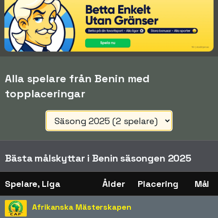
Alla spelare från Benin med
topplaceringar
Bästa målskyttar i Benin säsongen 2025
Spelare, Liga
Ålder
Placering
Mål
Afrikanska Mästerskapen