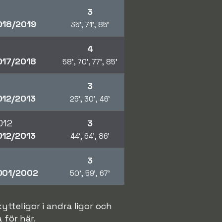
3
18/2019
35', 71', 85'
4
17/2018
58', 70', 77', 85'
3
12/2013
25', 30', 46'
012
3
12/2013
44', 64', 86'
3
01/2002
50', 59', 67'
ytteligor i andra ligor och
 för här.