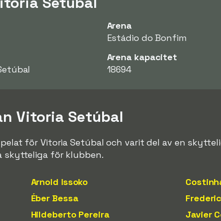
itoria Setúbal
Arena
Estádio do Bonfim
Arena kapacitet
 Setúbal
18694
ån Vitoria Setúbal
spelat för Vitoria Setúbal och varit del av en skyt
a skytteliga för klubben.
Arnold Issoko
Costinh
Éber Bessa
Frederi
Hildeberto Pereira
Javier 