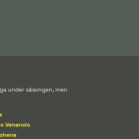
teliga under säsongen, men
a
co Venancio
Cohene