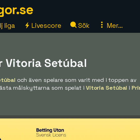
gor.se
j liga
Livescore
Sök
Mer...
 Vitoria Setúbal
etúbal
och även spelare som varit med i toppen av
 bästa målskyttarna som spelat i
Vitoria Setúbal
i
Pri