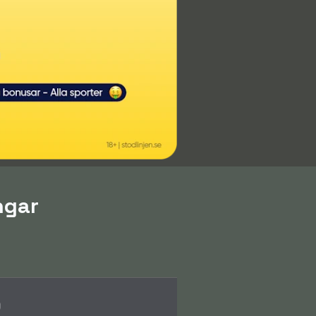
ngar
9