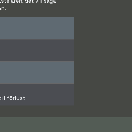
te åren, det vill säga
an.
ll förlust