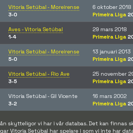
Vitoria Setúbal - Moreirense
6 oktober 2018
3-0
Primeira Liga
20
Aves - Vitoria Setúbal
29 mars 2018
1-4
Primeira Liga
20
Vitoria Setúbal - Moreirense
13 januari 2013
5-0
Primeira Liga
20
Vitoria Setúbal - Rio Ave
25 november 2
3-5
Primeira Liga
20
Vitoria Setúbal - Gil Vicente
16 mars 2002
3-2
Primeira Liga
20
ån skytteligor vi har i vår databas. Det kan finnas sk
gar Vitoria Setúbal har spelare i som vi inte har data