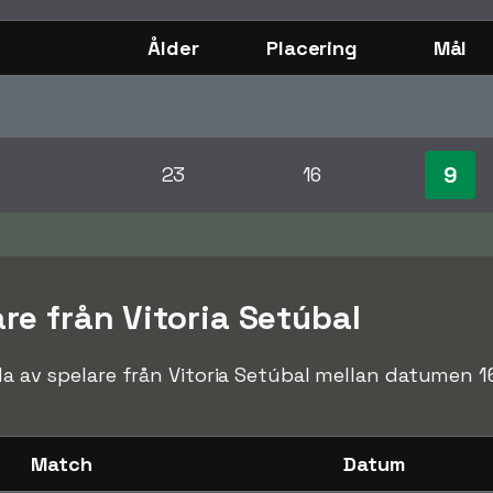
Ålder
Placering
Mål
9
23
16
are från Vitoria Setúbal
orda av spelare från Vitoria Setúbal mellan datumen
Match
Datum