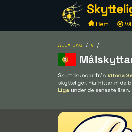
Skytteli
Hem
Väl
/
/
ALLA LAG
V
Målskyttar
Skyttekungar från
Vitoria S
skytteligor. Här hittar ni de
Liga
under de senaste åren.