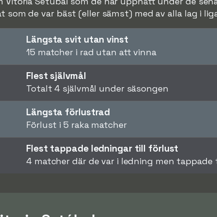
m Vitoria Setúbal som de har uppnått under de senas
t som de var bäst (eller sämst) med av alla lag i lig
Längsta svit utan vinst
15 matcher i rad utan att vinna
Flest självmål
Totalt 4 självmål under säsongen
Längsta förlustrad
Förlust i 5 raka matcher
Flest tappade ledningar till förlust
4 matcher där de var i ledning men tappade ti