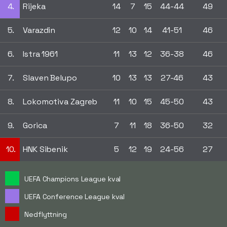
4.
Rijeka
14
7
15
44-44
49
5.
Varazdin
12
10
14
41-51
46
6.
Istra 1961
11
13
12
36-38
46
7.
Slaven Belupo
10
13
13
27-46
43
8.
Lokomotiva Zagreb
11
10
15
45-50
43
9.
Gorica
7
11
18
36-50
32
10.
HNK Sibenik
5
12
19
24-56
27
UEFA Champions League kval
UEFA Conference League kval
Nedflyttning