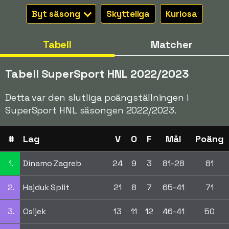
Byt säsong
Skytteliga
Kuriosa
Tabell
Matcher
Tabell SuperSport HNL 2022/2023
Detta var den slutliga poängställningen i
SuperSport HNL säsongen 2022/2023.
#
Lag
V
O
F
Mål
Poäng
1.
Dinamo Zagreb
24
9
3
81-28
81
2.
Hajduk Split
21
8
7
65-41
71
3.
Osijek
13
11
12
46-41
50