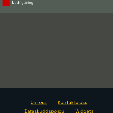
Nedflyttning
Om oss
Kontakta oss
Dataskyddspolicy
Widgets