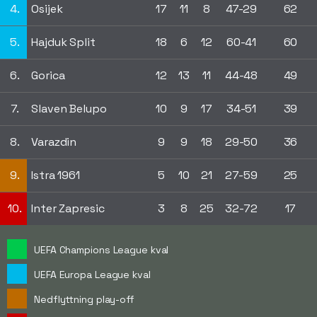
4.
Osijek
17
11
8
47-29
62
5.
Hajduk Split
18
6
12
60-41
60
6.
Gorica
12
13
11
44-48
49
7.
Slaven Belupo
10
9
17
34-51
39
8.
Varazdin
9
9
18
29-50
36
9.
Istra 1961
5
10
21
27-59
25
10.
Inter Zapresic
3
8
25
32-72
17
UEFA Champions League kval
UEFA Europa League kval
Nedflyttning play-off