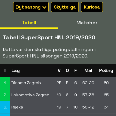
Byt säsong
Skytteliga
Kuriosa
Tabell
Matcher
Tabell SuperSport HNL 2019/2020
Detta var den slutliga poängställningen i
SuperSport HNL säsongen 2019/2020.
#
Lag
V
O
F
Mål
Poäng
1.
Dinamo Zagreb
25
5
6
62-20
80
2.
Lokomotiva Zagreb
19
8
9
57-38
65
3.
Rijeka
19
7
10
58-42
64