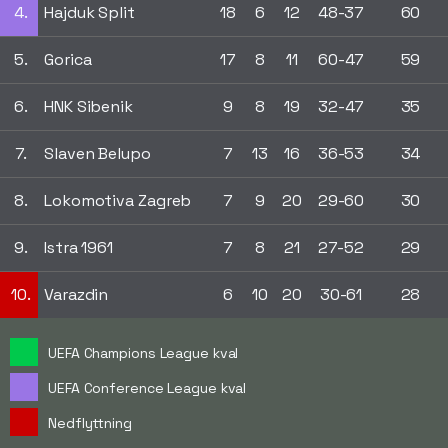
4.
Hajduk Split
18
6
12
48-37
60
5.
Gorica
17
8
11
60-47
59
6.
HNK Sibenik
9
8
19
32-47
35
7.
Slaven Belupo
7
13
16
36-53
34
8.
Lokomotiva Zagreb
7
9
20
29-60
30
9.
Istra 1961
7
8
21
27-52
29
10.
Varazdin
6
10
20
30-61
28
UEFA Champions League kval
UEFA Conference League kval
Nedflyttning