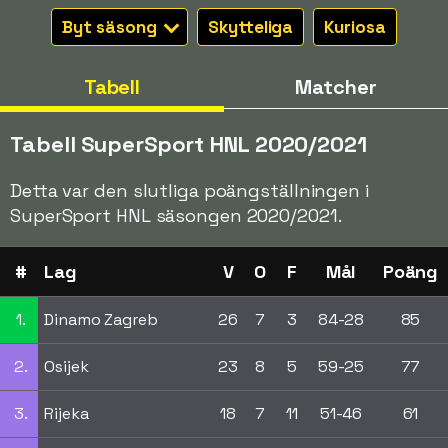
Byt säsong
Skytteliga
Kuriosa
Tabell
Matcher
Tabell SuperSport HNL 2020/2021
Detta var den slutliga poängställningen i
SuperSport HNL säsongen 2020/2021.
#
Lag
V
O
F
Mål
Poäng
1.
Dinamo Zagreb
26
7
3
84-28
85
2.
Osijek
23
8
5
59-25
77
3.
Rijeka
18
7
11
51-46
61